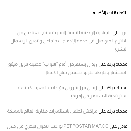
التعليقات الأخيرة
انور
على
المبادرة الوطنية للتنمية البشرية تحتفي بعقدين من
الالتزام المتواصل في خدمة الإدماج الاجتماعي وتثمين الرأسمال
البشري
محماد بارك
على
زيدان يستعرض أمام “النواب” حصيلة تنزيل ميثاق
الاستثمار وخارطة طريق تحسين مناخ الأعمال
محماد بارك
على
زيدان يبرز بنيروبي مؤهلات المغرب كمنصة
استراتيجية للاستثمار في إفريقيا
محماد بارك
على
مراكش تحتفي باستثمارات مغاربة العالم بالمملكة
عادل
على
PETROSTAR MAROC تواكب التحول البحري من خلال