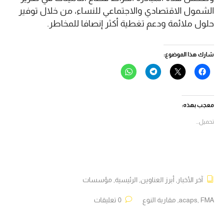
الشمول الاقتصادي والاجتماعي للنساء، من خلال توفير
حلول ملائمة ودعم تغطية أكثر إنصافا للمخاطر.
شارك هذا الموضوع:
انقر
النقر
انقر
انقر
للمشاركة
للمشاركة
للمشاركة
للمشاركة
على
على
على
على
فيسبوك
X
Telegram
WhatsApp
(فتح
(فتح
(فتح
(فتح
في
في
في
في
معجب بهذه:
نافذة
نافذة
نافذة
نافذة
جديدة)
جديدة)
جديدة)
جديدة)
تحميل...
آخر الأخبار
,
أبرز العناوين
,
الرئيسية
,
مؤسسات
FMA
,
acaps
,
مقاربة النوع
0 تعليقات