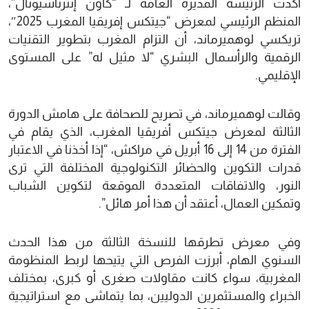
أكدت الرئيسة المديرة العامة لـ “كاون إنترناشيونال”،
المنظم الرئيسي لمعرض “جيتكس إفريقيا المغرب 2025″،
تريكسي لوهميرماند، أن التزام المغرب بتطوير التقنيات
الرقمية والرأسمال البشري “لا مثيل له” على المستوى
الإقليمي.
وقالت لوهميرماند، في تصريح للصحافة على هامش الدورة
الثالثة لمعرض جيتكس أفريقيا المغرب، الذي يقام في
الفترة من 14 إلى 16 أبريل في مراكش، “إذا أخذنا في الاعتبار
قدرات التكوين والحضائر التكنولوجية المختلفة التي ترى
النور، والاتفاقات المتعددة الموقعة لتكوين الشباب
وتمكين العمال، أعتقد أن هذا أمر هائل”.
وفي معرض تطرقها للنسخة الثالثة من هذا الحدث
السنوي الهام، أبرزت الفرص التي يتيحها لربط المنظومة
المغربية، سواء كانت مقاولات صغرى أو كبرى، بمختلف
الخبراء والمستثمرين الدوليين، بما يتماشى مع استراتيجية