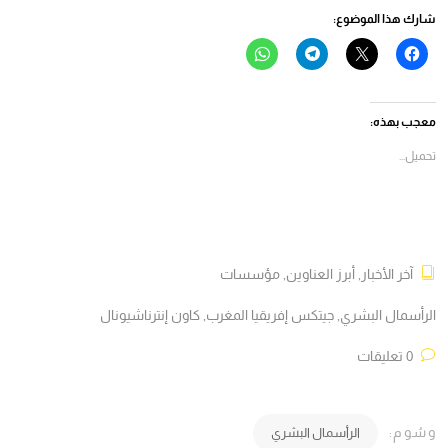
شارك هذا الموضوع:
انقر
النقر
انقر
انقر
للمشاركة
للمشاركة
للمشاركة
للمشاركة
على
على
على
على
فيسبوك
X
Telegram
WhatsApp
(فتح
(فتح
(فتح
(فتح
في
في
في
في
معجب بهذه:
نافذة
نافذة
نافذة
نافذة
جديدة)
جديدة)
جديدة)
جديدة)
تحميل...
آخر الأخبار
,
أبرز العناوين
,
مؤسسات
الرأسمال البشري
,
جيتكس إفريقيا المغرب
,
كاون إنترناشيونال
0 تعليقات
وسُوم:
الرأسمال البشري