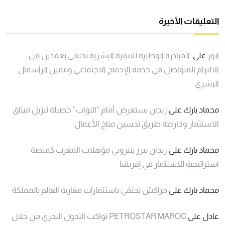
التعليقات الأخيرة
انور
على
المبادرة الوطنية للتنمية البشرية تحتفي بعقدين من
الالتزام المتواصل في خدمة الإدماج الاجتماعي وتثمين الرأسمال
البشري
محماد بارك
على
زيدان يستعرض أمام “النواب” حصيلة تنزيل ميثاق
الاستثمار وخارطة طريق تحسين مناخ الأعمال
محماد بارك
على
زيدان يبرز بنيروبي مؤهلات المغرب كمنصة
استراتيجية للاستثمار في إفريقيا
محماد بارك
على
مراكش تحتفي باستثمارات مغاربة العالم بالمملكة
عادل
على
PETROSTAR MAROC تواكب التحول البحري من خلال