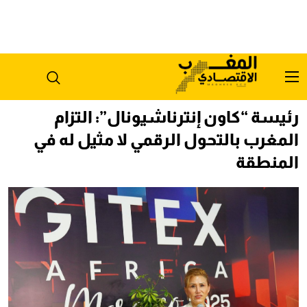
رئيسة “كاون إنترناشيونال”: التزام
المغرب بالتحول الرقمي لا مثيل له في
المنطقة