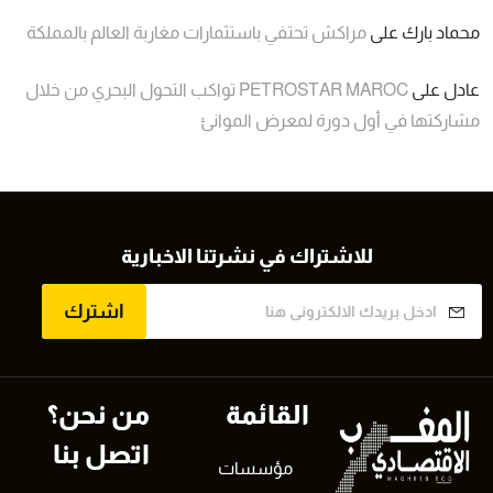
محماد بارك
على
مراكش تحتفي باستثمارات مغاربة العالم بالمملكة
عادل
على
PETROSTAR MAROC تواكب التحول البحري من خلال
مشاركتها في أول دورة لمعرض الموانئ
للاشتراك في نشرتنا الاخبارية
اشترك
القائمة
من نحن؟
اتصل بنا
مؤسسات