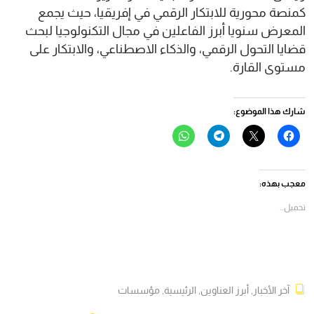
كمنصة محورية للابتكار الرقمي في إفريقيا، حيث يجمع
المعرض سنويا أبرز الفاعلين في مجال التكنولوجيا لبحث
قضايا التحول الرقمي، والذكاء الاصطناعي، والابتكار على
مستوى القارة.
شارك هذا الموضوع:
انقر
النقر
انقر
انقر
للمشاركة
للمشاركة
للمشاركة
للمشاركة
على
على
على
على
فيسبوك
X
Telegram
WhatsApp
(فتح
(فتح
(فتح
(فتح
في
في
في
في
معجب بهذه:
نافذة
نافذة
نافذة
نافذة
جديدة)
جديدة)
جديدة)
جديدة)
تحميل...
آخر الأخبار
,
أبرز العناوين
,
الرئيسية
,
مؤسسات