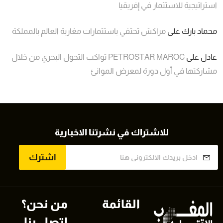
استراتيجية للاستثمار في إفريقيا
محماد بارك
على
مراكش تحتفي باستثمارات مغاربة العالم بالمملكة
عادل
على
PETROSTAR MAROC تواكب التحول البحري من خلال
مشاركتها في أول دورة لمعرض الموانئ
للاشتراك في نشرتنا الاخبارية
اشترك
القائمة
من نحن؟
اتصل بنا