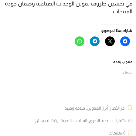
في تحسين ظروف تموين الوحدات الصناعية وضمان جودة
المنتجات.
شارك هذا الموضوع:
انقر
النقر
انقر
انقر
للمشاركة
للمشاركة
للمشاركة
للمشاركة
على
على
على
على
فيسبوك
X
Telegram
WhatsApp
(فتح
(فتح
(فتح
(فتح
في
في
في
في
معجب بهذه:
نافذة
نافذة
نافذة
نافذة
جديدة)
جديدة)
جديدة)
جديدة)
تحميل...
آخر الأخبار
,
أبرز العناوين
,
فلاحة وصيد
الاستثمارات
,
الصيد البحري
,
المنتجات البحرية
,
زكية الدريوش
0 تعليقات