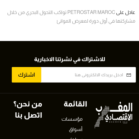
عادل
على
PETROSTAR MAROC تواكب التحول البحري من خلال
مشاركتها في أول دورة لمعرض الموانئ
للاشتراك في نشرتنا الاخبارية
اشترك
القائمة
من نحن؟
اتصل بنا
مؤسسات
أسواق