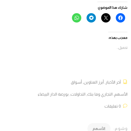
شارك هذا الموضوع:
انقر
النقر
انقر
انقر
للمشاركة
للمشاركة
للمشاركة
للمشاركة
على
على
على
على
فيسبوك
X
Telegram
WhatsApp
(فتح
(فتح
(فتح
(فتح
في
في
في
في
معجب بهذه:
نافذة
نافذة
نافذة
نافذة
جديدة)
جديدة)
جديدة)
جديدة)
تحميل...
آخر الأخبار
,
أبرز العناوين
,
أسواق
الأسهم
,
التجاري وفا بنك
,
التداولات
,
بورصة الدار البيضاء
0 تعليقات
وسُوم:
الأسهم