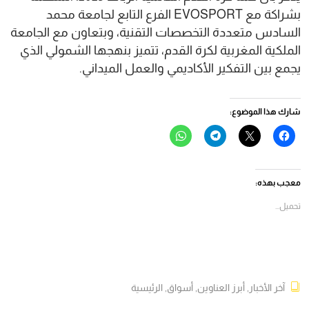
بشراكة مع EVOSPORT الفرع التابع لجامعة محمد
السادس متعددة التخصصات التقنية، وبتعاون مع الجامعة
الملكية المغربية لكرة القدم، تتميز بنهجها الشمولي الذي
يجمع بين التفكير الأكاديمي والعمل الميداني.
شارك هذا الموضوع:
انقر
النقر
انقر
انقر
للمشاركة
للمشاركة
للمشاركة
للمشاركة
على
على
على
على
فيسبوك
X
Telegram
WhatsApp
(فتح
(فتح
(فتح
(فتح
في
في
في
في
معجب بهذه:
نافذة
نافذة
نافذة
نافذة
جديدة)
جديدة)
جديدة)
جديدة)
تحميل...
آخر الأخبار
,
أبرز العناوين
,
أسواق
,
الرئيسية