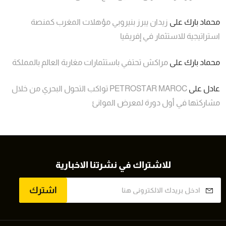
محماد بارك
على
زيدان يبرز بنيروبي مؤهلات المغرب كمنصة
استراتيجية للاستثمار في إفريقيا
محماد بارك
على
مراكش تحتفي باستثمارات مغاربة العالم بالمملكة
عادل
على
PETROSTAR MAROC تواكب التحول البحري من خلال
مشاركتها في أول دورة لمعرض الموانئ
للاشتراك في نشرتنا الاخبارية
اشترك