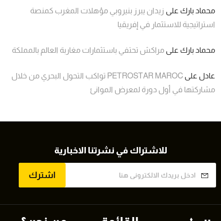
محماد بارك
على
زيدان يبرز بنيروبي مؤهلات المغرب كمنصة
استراتيجية للاستثمار في إفريقيا
محماد بارك
على
مراكش تحتفي باستثمارات مغاربة العالم بالمملكة
عادل
على
PETROSTAR MAROC تواكب التحول البحري من خلال
مشاركتها في أول دورة لمعرض الموانئ
للاشتراك في نشرتنا الاخبارية
اشترك