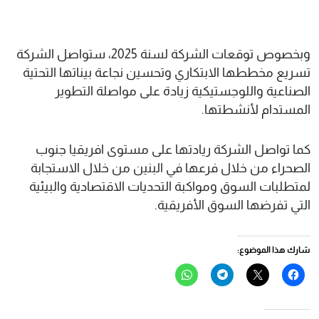
وبخصوص توقعات الشركة لسنة 2025، ستواصل الشركة
تسريع مخططها الابتكاري وتحسين نجاعة بيناتها التحتية
الصناعية واللوجستيكية زيادة على مواصلة التطوير
المستدام لأنشطتها.
كما تواصل الشركة ريادتها على مستوى افريقيا جنوب
الصحراء من خلال فرعها في البنين من خلال الاستجابة
لمتطلبات السوق ومواكبة التحديات الاقتصادية والبيئية
التي تفرضها السوق الأفريقية.
شارك هذا الموضوع:
انقر
النقر
انقر
انقر
للمشاركة
للمشاركة
للمشاركة
للمشاركة
على
على
على
على
فيسبوك
X
Telegram
WhatsApp
(فتح
(فتح
(فتح
(فتح