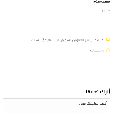
في
في
في
في
معجب بهذه:
نافذة
نافذة
نافذة
نافذة
جديدة)
جديدة)
جديدة)
جديدة)
تحميل...
آخر الأخبار
,
أبرز العناوين
,
أسواق
,
الرئيسية
,
مؤسسات
0 تعليقات
أترك تعليقا