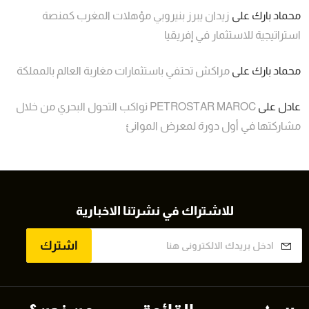
محماد بارك
على
زيدان يبرز بنيروبي مؤهلات المغرب كمنصة
استراتيجية للاستثمار في إفريقيا
محماد بارك
على
مراكش تحتفي باستثمارات مغاربة العالم بالمملكة
عادل
على
PETROSTAR MAROC تواكب التحول البحري من خلال
مشاركتها في أول دورة لمعرض الموانئ
للاشتراك في نشرتنا الاخبارية
اشترك