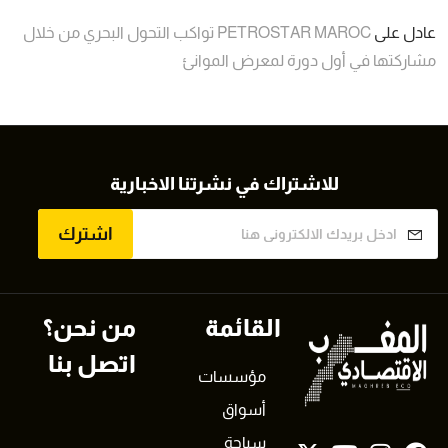
عادل
على
PETROSTAR MAROC تواكب التحول البحري من خلال
مشاركتها في أول دورة لمعرض الموانئ
للاشتراك في نشرتنا الاخبارية
اشترك
القائمة
من نحن؟
اتصل بنا
مؤسسات
أسواق
سياحة