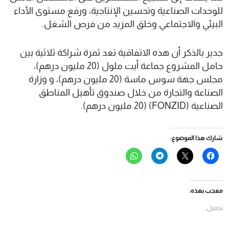
للوحدات الصناعية وتحسين الإنتاجية، ورفع مستوى الأداء
البيئي والاجتماعي وخلق المزيد من فرص الشغل.
جدير بالذكر أن هذه الاتفاقية تعد ثمرة شراكة ثلاثية بين
حامل المشروع جماعة أيت ملول (20 مليون درهم)،
مجلس جهة سوس ماسة (20 مليون درهم)، و وزارة
الصناعة والتجارة من خلال صندوق تأهيل المناطق
الصناعية (FONZID) (20 مليون درهم).
شارك هذا الموضوع:
انقر
النقر
انقر
انقر
للمشاركة
للمشاركة
للمشاركة
للمشاركة
على
على
على
على
فيسبوك
X
Telegram
WhatsApp
(فتح
(فتح
(فتح
(فتح
في
في
في
في
معجب بهذه:
نافذة
نافذة
نافذة
نافذة
جديدة)
جديدة)
جديدة)
جديدة)
تحميل...