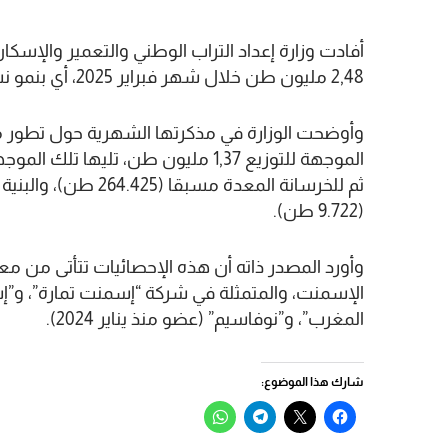
أفادت وزارة إعداد التراب الوطني والتعمير والإسك
2,48 مليون طن خلال شهر فبراير 2025، أي بنمو نسبته 12,63 في المائة مقارنة بالفترة ذاتها من سنة 2024.
وأوضحت الوزارة في مذكرتها الشهرية حول تطور م
(9.722 طن).
وأورد المصدر ذاته أن هذه الإحصائيات تتأتى من م
الإسمنت، والمتمثلة في شركة “إسمنت تمارة”، و”
المغرب”، و”نوفاسيم” (عضو منذ يناير 2024).
شارك هذا الموضوع:
انقر
النقر
انقر
انقر
للمشاركة
للمشاركة
للمشاركة
للمشاركة
على
على
على
على