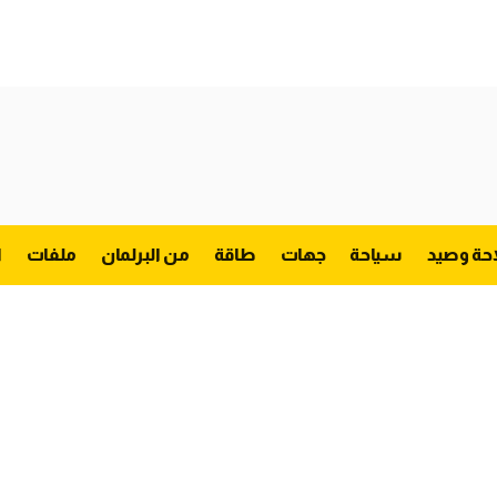
احة وصيد
سياحة
جهات
طاقة
من البرلمان
ملفات
ا