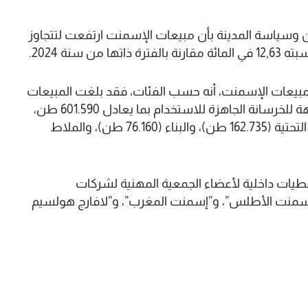
ان وسياسة المدينة بأن مبيعات الإسمنت ارتفعت لتتجاوز
بيعات الإسمنت، أنه حسب الفئات، فقد بلغت المبيعات
الموجهة للتوزيع 1,37 مليون طن، تليها تلك الموجهة للخرسانة الجاهزة للاستخدام بما يعادل 601.590 طن،
ثم للخرسانة المعدة مسبقا (264.425 طن)، والبنية التحتية (162.735 طن)، والبناء (76.160 طن)، والملاط
عطيات داخلية لأعضاء الجمعية المهنية لشركات
إسمنت الأطلس”، و”إسمنت المغرب”، و”لافارج هولسيم