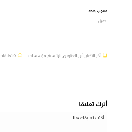
فيسبوك
X
Telegram
WhatsApp
(فتح
(فتح
(فتح
(فتح
في
في
في
في
معجب بهذه:
نافذة
نافذة
نافذة
نافذة
جديدة)
جديدة)
جديدة)
جديدة)
تحميل...
آخر الأخبار
,
أبرز العناوين
,
الرئيسية
,
مؤسسات
0 تعليقات
أترك تعليقا