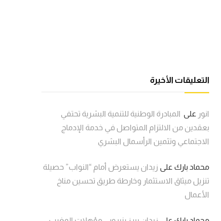
التعليقات الأخيرة
انور
على
المبادرة الوطنية للتنمية البشرية تحتفي
بعقدين من الالتزام المتواصل في خدمة الإدماج
الاجتماعي وتثمين الرأسمال البشري
محماد بارك
على
زيدان يستعرض أمام “النواب” حصيلة
تنزيل ميثاق الاستثمار وخارطة طريق تحسين مناخ
الأعمال
محماد بارك
على
زيدان يبرز بنيروبي مؤهلات المغرب