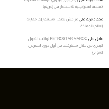
كمنصة استراتيجية للاستثمار في إفريقيا
محماد بارك
على
مراكش تحتفي باستثمارات مغاربة
العالم بالمملكة
عادل
على
PETROSTAR MAROC تواكب التحول
البحري من خلال مشاركتها في أول دورة لمعرض
الموانئ