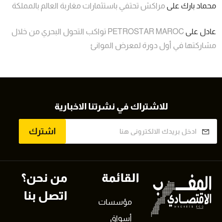
محماد بارك
على
مراكش تحتفي باستثمارات مغاربة العالم بالمملكة
عادل
على
PETROSTAR MAROC تواكب التحول البحري من خلال
مشاركتها في أول دورة لمعرض الموانئ
للاشتراك في نشرتنا الاخبارية
اشترك
القائمة
من نحن؟
اتصل بنا
مؤسسات
أسواق