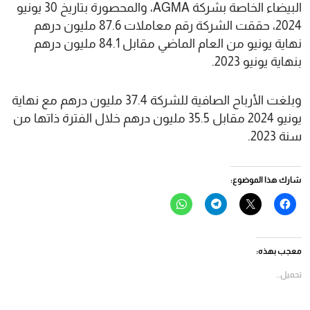
البيضاء الخاصة بشركة AGMA، والمحصورة بتاريخ 30 يونيو
2024، حققت الشركة رقم معاملات 87.6 مليون درهم
نهاية يونيو من العام الماضي مقابل 84.1 مليون درهم
بنهاية يونيو 2023.
وبلغت الأرباح الصافية للشركة 37.4 مليون درهم مع نهاية
يونيو 2024 مقابل 35.5 مليون درهم خلال الفترة ذاتها من
سنة 2023.
شارك هذا الموضوع:
انقر
النقر
انقر
انقر
للمشاركة
للمشاركة
للمشاركة
للمشاركة
على
على
على
على
فيسبوك
X
Telegram
WhatsApp
(فتح
(فتح
(فتح
(فتح
في
في
في
في
معجب بهذه:
نافذة
نافذة
نافذة
نافذة
جديدة)
جديدة)
جديدة)
جديدة)
تحميل...