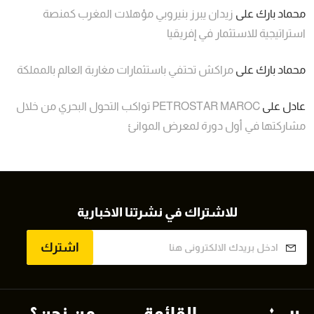
محماد بارك
على
زيدان يبرز بنيروبي مؤهلات المغرب كمنصة
استراتيجية للاستثمار في إفريقيا
محماد بارك
على
مراكش تحتفي باستثمارات مغاربة العالم بالمملكة
عادل
على
PETROSTAR MAROC تواكب التحول البحري من خلال
مشاركتها في أول دورة لمعرض الموانئ
للاشتراك في نشرتنا الاخبارية
اشترك
القائمة
من نحن؟