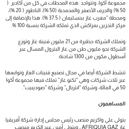
مجموعة أكوا، وتتواجد هذه المحطات في كل من أكادير (
50 %) والجرف الأصفر والمحمدية (50 %)، الناطور ( 20 %)،
ومحطة “مغرب غاز ببنسليمان ( 37.5 %). هذا بالإضافة إلى
مركز التخزين بمراكش الذي تملكه الشركة بنسبة 100 %.
وتملك الشركة حظيرة من 21 مليون قنينة غاز وتوزع
الشركة نحو مليون طن من غاز البترول المسال عبر
أسطول مكون من 1300 شاحنة.
تنشط الشركة أيضا في مجال تصنيع قنينات الغاز وتوابعها
عبر ثلاث شركات وهي “تكنو غاز” تملك فيها مجموعة أكوا
50 في المائة، وشركة “انترنال” وشركة “صوديبيت”.
المساهمون
يتولى علي واكريم منصب رئيس مجلس إدارة شركة أفريقيا
غاز AFRIQUIA GAZ ، ويتولى أمين عبد الكريم منصب