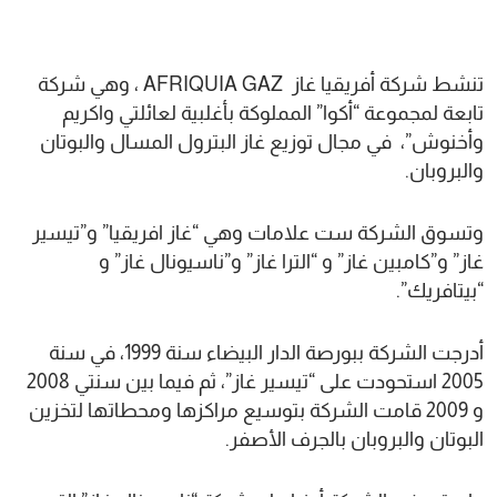
تنشط شركة أفريقيا غاز AFRIQUIA GAZ ، وهي شركة
تابعة لمجموعة “أكوا” المملوكة بأغلبية لعائلتي واكريم
وأخنوش”، في مجال توزيع غاز البترول المسال والبوتان
والبروبان.
وتسوق الشركة ست علامات وهي “غاز افريقيا” و”تيسير
غاز” و”كامبين غاز” و “الترا غاز” و”ناسيونال غاز” و
“بيتافريك”.
أدرجت الشركة ببورصة الدار البيضاء سنة 1999، في سنة
2005 استحودت على “تيسير غاز”، ثم فيما بين سنتي 2008
و 2009 قامت الشركة بتوسيع مراكزها ومحطاتها لتخزين
البوتان والبروبان بالجرف الأصفر.