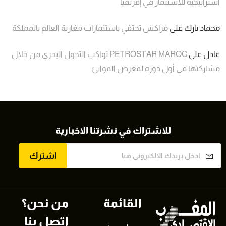
استراتيجية للاستثمار في إفريقيا
محماد بارك
على
مراكش تحتفي باستثمارات مغاربة العالم بالمملكة
عادل
على
PETROSTAR MAROC تواكب التحول البحري من خلال
مشاركتها في أول دورة لمعرض الموانئ
للاشتراك في نشرتنا الاخبارية
اشترك
القائمة
من نحن؟
اتصل بنا