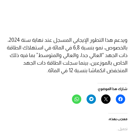
ويدعم هذا التطور الإيجابي المسجل عند نهاية سنة 2024،
بالخصوص، نمو بنسبة 6,8 في المائة في استهلاك الطاقة
ذات الجهد “العالي جدا، والعالي والمتوسط” بما فيه ذلك
الخاص بالموزعين، بينما سجلت الطاقة ذات الجهد
المنخفض انكماشا بنسبة 12 في المائة.
شارك هذا الموضوع:
انقر
النقر
انقر
انقر
للمشاركة
للمشاركة
للمشاركة
للمشاركة
على
على
على
على
فيسبوك
X
Telegram
WhatsApp
(فتح
(فتح
(فتح
(فتح
في
في
في
في
معجب بهذه:
نافذة
نافذة
نافذة
نافذة
جديدة)
جديدة)
جديدة)
جديدة)
تحميل...