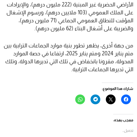
الأراضي الحضرية غير المبنية (222 مليون درهم)، والإيرادات
على الملك العمومي (103 ملايين درهم)، ورسوم الإشغال
المؤقت للنطاق العمومي الجماعي (71 مليون درهم)،
والضريبة على أشغال البناء (62 مليون درهم).
من جهة أخرى، يظهر تطور بنية موارد الجماعات الترابية بين
متم يناير 2024 ومتم يناير 2025، ارتفاعا في حصة الموارد
المحولة، مقرونا بانخفاض في تلك التي تديرها الدولة، وتلك
التي تديرها الجماعات الترابية.
شارك هذا الموضوع:
انقر
النقر
انقر
انقر
للمشاركة
للمشاركة
للمشاركة
للمشاركة
على
على
على
على
فيسبوك
X
Telegram
WhatsApp
(فتح
(فتح
(فتح
(فتح
في
في
في
في
معجب بهذه:
نافذة
نافذة
نافذة
نافذة
جديدة)
جديدة)
جديدة)
جديدة)
تحميل...