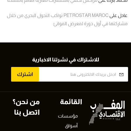
محماد بارك
على
مراكش تحتفي باستثمارات مغاربة العالم بالمملكة
عادل
على
PETROSTAR MAROC تواكب التحول البحري من خلال
مشاركتها في أول دورة لمعرض الموانئ
للاشتراك في نشرتنا الاخبارية
اشترك
القائمة
من نحن؟
اتصل بنا
مؤسسات
أسواق