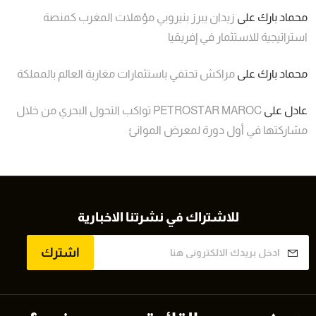
محماد بارك
على
زيدان يبرز بنيروبي مؤهلات المغرب كمنصة
استراتيجية للاستثمار في إفريقيا
محماد بارك
على
مراكش تحتفي باستثمارات مغاربة العالم بالمملكة
عادل
على
PETROSTAR MAROC تواكب التحول البحري من خلال
مشاركتها في أول دورة لمعرض الموانئ
للاشتراك في نشرتنا الاخبارية
اشترك