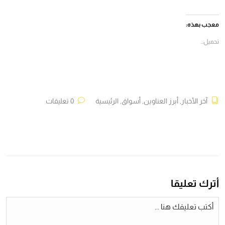
على
على
على
على
فيسبوك
X
Telegram
WhatsApp
(فتح
(فتح
(فتح
(فتح
في
في
في
في
معجب بهذه:
نافذة
نافذة
نافذة
نافذة
جديدة)
جديدة)
جديدة)
جديدة)
تحميل...
آخر الأخبار
,
أبرز العناوين
,
أسواق
,
الرئيسية
0 تعليقات
أترك تعليقا