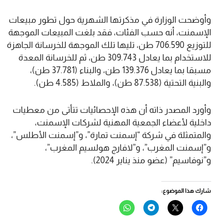
وأوضحت الوزارة في مذكرتها الشهرية حول تطور مبيعات
الإسمنت، أنه حسب الفئات، فقد بلغت المبيعات الموجهة
للتوزيع 706.590 طن، تليها تلك الموجهة للخرسانة الجاهزة
للاستخدام بما يعادل 309.743 طن، ثم للخرسانة المعدة
مسبقا بما يعادل 139.376 طن، والبناء (37.781 طن)،
والبنية التحتية (87.538 طن)، والملاط (4.585 طن).
وأورد المصدر ذاته أن هذه الإحصائيات تتأتى من معطيات
داخلية لأعضاء الجمعية المهنية لشركات الإسمنت،
والمتمثلة في شركة “إسمنت تمارة”، و”إسمنت الأطلس”،
و”إسمنت المغرب”، و”لافارج هولسيم المغرب”،
و”نوفاسيم” (عضو منذ يناير 2024).
شارك هذا الموضوع:
انقر
النقر
انقر
انقر
للمشاركة
للمشاركة
للمشاركة
للمشاركة