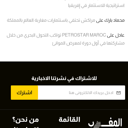
استراتيجية للاستثمار في إفريقيا
محماد بارك
على
مراكش تحتفي باستثمارات مغاربة العالم بالمملكة
عادل
على
PETROSTAR MAROC تواكب التحول البحري من خلال
مشاركتها في أول دورة لمعرض الموانئ
للاشتراك في نشرتنا الاخبارية
اشترك
القائمة
من نحن؟