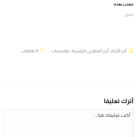
في
في
في
في
معجب بهذه:
نافذة
نافذة
نافذة
نافذة
جديدة)
جديدة)
جديدة)
جديدة)
تحميل...
آخر الأخبار
,
أبرز العناوين
,
الرئيسية
,
مؤسسات
0 تعليقات
أترك تعليقا