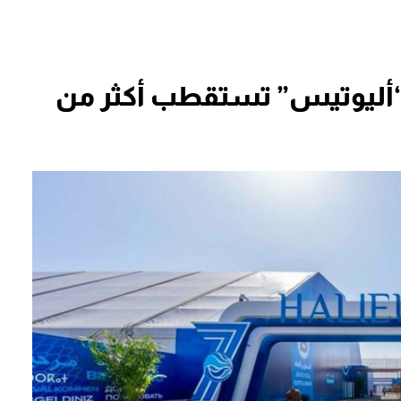
“أليوتيس” تستقطب أكثر من