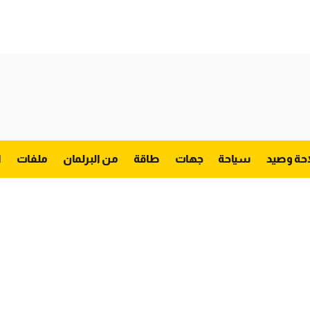
احة وصيد
سياحة
جهات
طاقة
من البرلمان
ملفات
ا