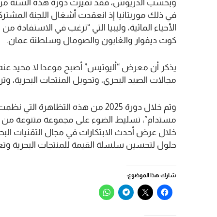
وبحسب الدريوش، فقد تميزت دورة هذه السنة من ال
في ذلك موريتانيا إذ انعقدت أشغال اللجنة المشتركة
الأحياء المائية، وليبيا التي “ترغب في الاستفادة من 
كوت ديفوار والغابون والصومال وسلطنة عمان.
يذكر أن معرض “أليوتيس” أصبح موعدا لا محيد عنه 
مجالات الصيد البحري، وتحويل المنتجات البحرية، وتربية
وتم خلال دورة 2025 من هذه التظاهرة
مستدام”، تسليط الضوء على مجموعة متنوعة من ا
خلال عرض أحدث الابتكارات في مجال التقنيات البحري
حلول لتحسين سلسلة القيمة للمنتجات البحرية وتعز
شارك هذا الموضوع:
انقر
النقر
انقر
انقر
للمشاركة
للمشاركة
للمشاركة
للمشاركة
على
على
على
على
فيسبوك
X
Telegram
WhatsApp
(فتح
(فتح
(فتح
(فتح