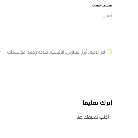
في
في
في
في
معجب بهذه:
نافذة
نافذة
نافذة
نافذة
جديدة)
جديدة)
جديدة)
جديدة)
تحميل...
آخر الأخبار
,
أبرز العناوين
,
الرئيسية
,
فلاحة وصيد
,
مؤسسات
أترك تعليقا