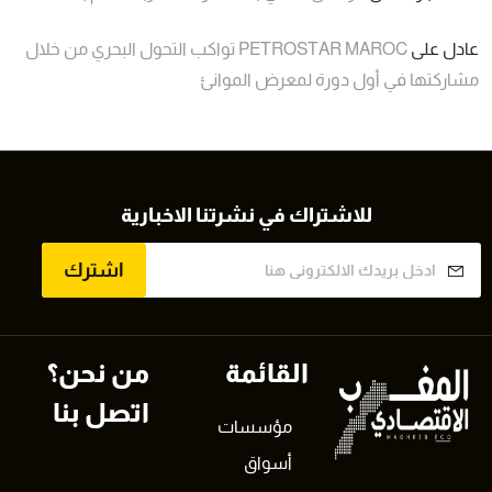
عادل
على
PETROSTAR MAROC تواكب التحول البحري من خلال
مشاركتها في أول دورة لمعرض الموانئ
للاشتراك في نشرتنا الاخبارية
اشترك
القائمة
من نحن؟
اتصل بنا
مؤسسات
أسواق