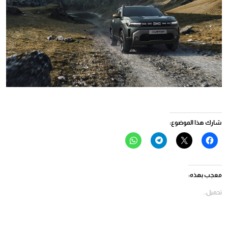
شارك هذا الموضوع:
انقر
النقر
انقر
انقر
للمشاركة
للمشاركة
للمشاركة
للمشاركة
على
على
على
على
فيسبوك
X
Telegram
WhatsApp
(فتح
(فتح
(فتح
(فتح
في
في
في
في
معجب بهذه:
نافذة
نافذة
نافذة
نافذة
جديدة)
جديدة)
جديدة)
جديدة)
تحميل...