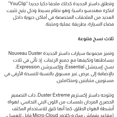
وتطلق داستر الجديدة كذلك ملحقا ذكيا جديدا “YouClip”
ابتكره مهندسو داسيا؛ وهو نظام بسيط وذكي يتيح تثبيت
العديد من الملحقات المخصصة في أماكن حيوية داخل
فضاء السيارة، بطريقة عملية ومثبتة.
ثلاث نسخ متنوعة
وتميز مجموعة سيارات داستر الجديدة Nouveau Duster
ببساطتها وتكيفها مع جميع الرغبات. إذ تأتي في ثلاث
نسخ، إسينشل Essential، وإكسبرشن Expression،
بالإضافة إلى عرض غير مسبوق بالنسبة للنسخة الأرقى في
مستويين متباينين ومتكاملين.
وتتوجه داستر إكستريم Duster Extreme، ذات التصميم
الحصري المزدان بلمسات من اللون البني النحاسي، لهواة
أنشطة الهواء الطلق، كما أنها تليق للاستخدام المكثف
(مقاعد بقماش ميكرو-كلاود Micro-Cloud قابل للغسل،