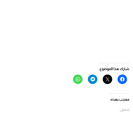
شارك هذا الموضوع:
انقر
النقر
انقر
انقر
للمشاركة
للمشاركة
للمشاركة
للمشاركة
على
على
على
على
فيسبوك
X
Telegram
WhatsApp
(فتح
(فتح
(فتح
(فتح
في
في
في
في
معجب بهذه:
نافذة
نافذة
نافذة
نافذة
جديدة)
جديدة)
جديدة)
جديدة)
تحميل...