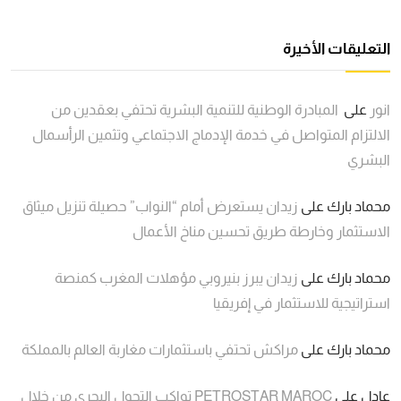
التعليقات الأخيرة
انور
على
المبادرة الوطنية للتنمية البشرية تحتفي بعقدين من
الالتزام المتواصل في خدمة الإدماج الاجتماعي وتثمين الرأسمال
البشري
محماد بارك
على
زيدان يستعرض أمام “النواب” حصيلة تنزيل ميثاق
الاستثمار وخارطة طريق تحسين مناخ الأعمال
محماد بارك
على
زيدان يبرز بنيروبي مؤهلات المغرب كمنصة
استراتيجية للاستثمار في إفريقيا
محماد بارك
على
مراكش تحتفي باستثمارات مغاربة العالم بالمملكة
عادل
على
PETROSTAR MAROC تواكب التحول البحري من خلال