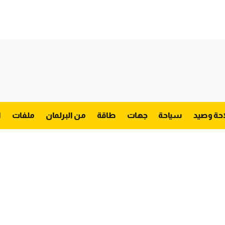
احة وصيد
سياحة
جهات
طاقة
من البرلمان
ملفات
ا