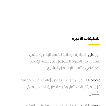
التعليقات الأخيرة
انور
على
المبادرة الوطنية للتنمية البشرية تحتفي
بعقدين من الالتزام المتواصل في خدمة الإدماج
الاجتماعي وتثمين الرأسمال البشري
محماد بارك
على
زيدان يستعرض أمام “النواب” حصيلة
تنزيل ميثاق الاستثمار وخارطة طريق تحسين مناخ
الأعمال
محماد بارك
على
زيدان يبرز بنيروبي مؤهلات المغرب