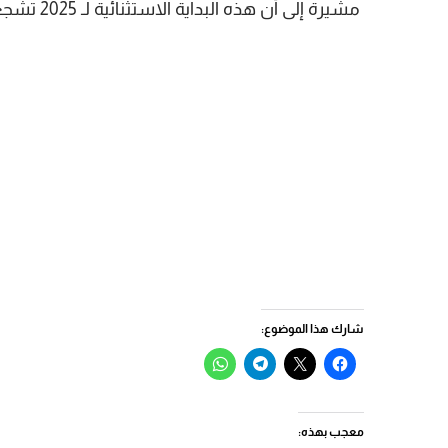
مشيرة إلى أن هذه البداية الاستثنائية لـ 2025 تشجع على مواصلة الجهود لاستمرار هذه الدينامية الايجابية.
شارك هذا الموضوع:
انقر
النقر
انقر
انقر
للمشاركة
للمشاركة
للمشاركة
للمشاركة
على
على
على
على
فيسبوك
X
Telegram
WhatsApp
(فتح
(فتح
(فتح
(فتح
في
في
في
في
معجب بهذه:
نافذة
نافذة
نافذة
نافذة