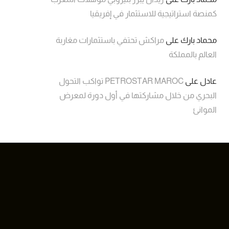
كمنصة استراتيجية للاستثمار في إفريقيا
محماد بارك
على
مراكش تحتفي باستثمارات مغاربة
العالم بالمملكة
عادل
على
PETROSTAR MAROC تواكب التحول
البحري من خلال مشاركتها في أول دورة لمعرض
الموانئ