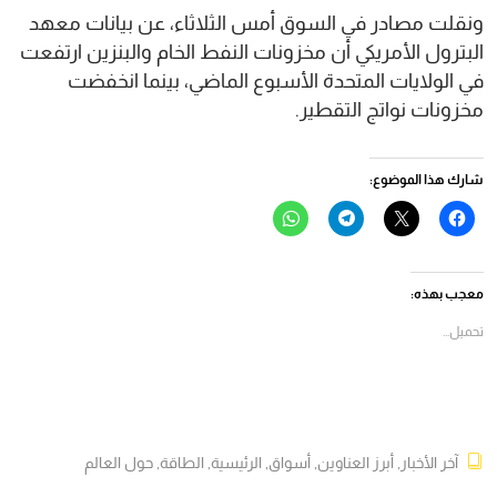
ونقلت مصادر في السوق أمس الثلاثاء، عن بيانات معهد
البترول الأمريكي أن مخزونات النفط الخام والبنزين ارتفعت
في الولايات المتحدة الأسبوع الماضي، بينما انخفضت
مخزونات نواتج التقطير.
شارك هذا الموضوع:
انقر
النقر
انقر
انقر
للمشاركة
للمشاركة
للمشاركة
للمشاركة
على
على
على
على
فيسبوك
X
Telegram
WhatsApp
(فتح
(فتح
(فتح
(فتح
في
في
في
في
معجب بهذه:
نافذة
نافذة
نافذة
نافذة
جديدة)
جديدة)
جديدة)
جديدة)
تحميل...
آخر الأخبار
,
أبرز العناوين
,
أسواق
,
الرئيسية
,
الطاقة
,
حول العالم