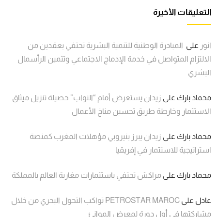
التعليقات الأخيرة
انور
على
المبادرة الوطنية للتنمية البشرية تحتفي بعقدين من
الالتزام المتواصل في خدمة الإدماج الاجتماعي وتثمين الرأسمال
البشري
محماد بارك
على
زيدان يستعرض أمام “النواب” حصيلة تنزيل ميثاق
الاستثمار وخارطة طريق تحسين مناخ الأعمال
محماد بارك
على
زيدان يبرز بنيروبي مؤهلات المغرب كمنصة
استراتيجية للاستثمار في إفريقيا
محماد بارك
على
مراكش تحتفي باستثمارات مغاربة العالم بالمملكة
عادل
على
PETROSTAR MAROC تواكب التحول البحري من خلال
مشاركتها في أول دورة لمعرض الموانئ