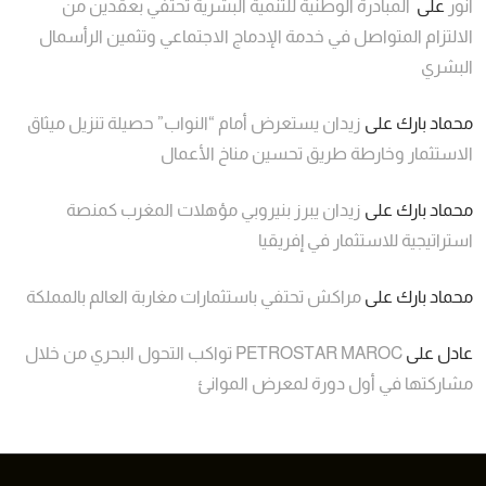
انور
على
المبادرة الوطنية للتنمية البشرية تحتفي بعقدين من
الالتزام المتواصل في خدمة الإدماج الاجتماعي وتثمين الرأسمال
البشري
محماد بارك
على
زيدان يستعرض أمام “النواب” حصيلة تنزيل ميثاق
الاستثمار وخارطة طريق تحسين مناخ الأعمال
محماد بارك
على
زيدان يبرز بنيروبي مؤهلات المغرب كمنصة
استراتيجية للاستثمار في إفريقيا
محماد بارك
على
مراكش تحتفي باستثمارات مغاربة العالم بالمملكة
عادل
على
PETROSTAR MAROC تواكب التحول البحري من خلال
مشاركتها في أول دورة لمعرض الموانئ