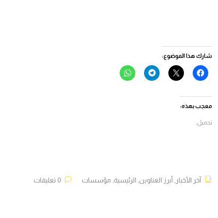
شارك هذا الموضوع:
انقر
النقر
انقر
انقر
للمشاركة
للمشاركة
للمشاركة
للمشاركة
على
على
على
على
فيسبوك
X
Telegram
WhatsApp
(فتح
(فتح
(فتح
(فتح
في
في
في
في
معجب بهذه:
نافذة
نافذة
نافذة
نافذة
جديدة)
جديدة)
جديدة)
جديدة)
تحميل...
آخر الأخبار
,
أبرز العناوين
,
الرئيسية
,
مؤسسات
0 تعليقات