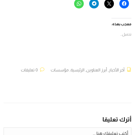
انقر
النقر
انقر
انقر
للمشاركة
للمشاركة
للمشاركة
للمشاركة
على
على
على
على
فيسبوك
X
Telegram
WhatsApp
(فتح
(فتح
(فتح
(فتح
في
في
في
في
معجب بهذه:
نافذة
نافذة
نافذة
نافذة
جديدة)
جديدة)
جديدة)
جديدة)
تحميل...
آخر الأخبار
,
أبرز العناوين
,
الرئيسية
,
مؤسسات
0 تعليقات
أترك تعليقا