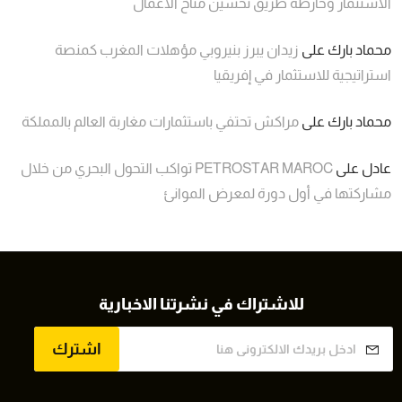
الاستثمار وخارطة طريق تحسين مناخ الأعمال
محماد بارك
على
زيدان يبرز بنيروبي مؤهلات المغرب كمنصة
استراتيجية للاستثمار في إفريقيا
محماد بارك
على
مراكش تحتفي باستثمارات مغاربة العالم بالمملكة
عادل
على
PETROSTAR MAROC تواكب التحول البحري من خلال
مشاركتها في أول دورة لمعرض الموانئ
للاشتراك في نشرتنا الاخبارية
اشترك