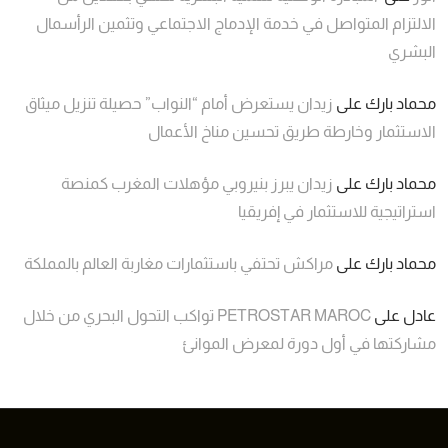
الالتزام المتواصل في خدمة الإدماج الاجتماعي وتثمين الرأسمال
البشري
محماد بارك
على
زيدان يستعرض أمام “النواب” حصيلة تنزيل ميثاق
الاستثمار وخارطة طريق تحسين مناخ الأعمال
محماد بارك
على
زيدان يبرز بنيروبي مؤهلات المغرب كمنصة
استراتيجية للاستثمار في إفريقيا
محماد بارك
على
مراكش تحتفي باستثمارات مغاربة العالم بالمملكة
عادل
على
PETROSTAR MAROC تواكب التحول البحري من خلال
مشاركتها في أول دورة لمعرض الموانئ