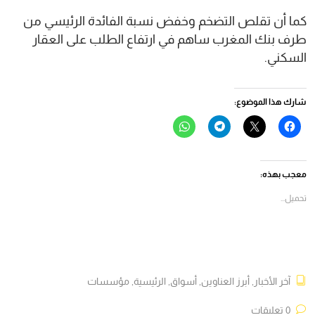
كما أن تقلص التضخم وخفض نسبة الفائدة الرئيسي من
طرف بنك المغرب ساهم في ارتفاع الطلب على العقار
السكني.
شارك هذا الموضوع:
انقر
النقر
انقر
انقر
للمشاركة
للمشاركة
للمشاركة
للمشاركة
على
على
على
على
فيسبوك
X
Telegram
WhatsApp
(فتح
(فتح
(فتح
(فتح
في
في
في
في
معجب بهذه:
نافذة
نافذة
نافذة
نافذة
جديدة)
جديدة)
جديدة)
جديدة)
تحميل...
آخر الأخبار
,
أبرز العناوين
,
أسواق
,
الرئيسية
,
مؤسسات
0 تعليقات