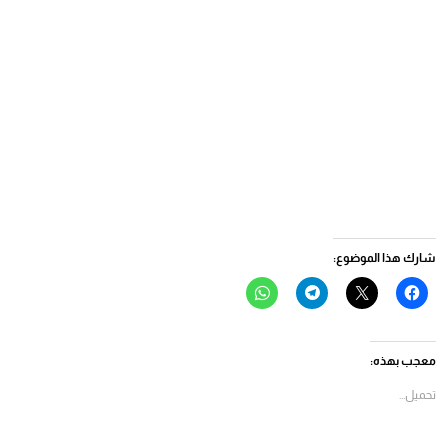
شارك هذا الموضوع:
انقر
النقر
انقر
انقر
للمشاركة
للمشاركة
للمشاركة
للمشاركة
على
على
على
على
فيسبوك
X
Telegram
WhatsApp
(فتح
(فتح
(فتح
(فتح
في
في
في
في
معجب بهذه:
نافذة
نافذة
نافذة
نافذة
جديدة)
جديدة)
جديدة)
جديدة)
تحميل...