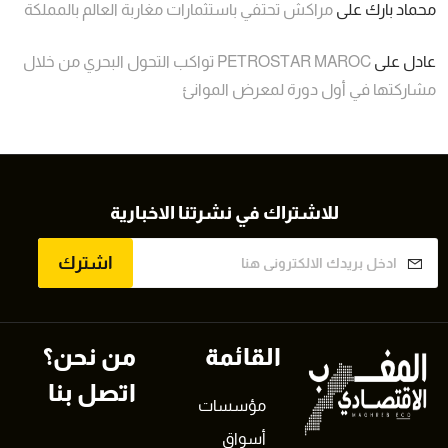
محماد بارك
على
مراكش تحتفي باستثمارات مغاربة العالم بالمملكة
عادل
على
PETROSTAR MAROC تواكب التحول البحري من خلال
مشاركتها في أول دورة لمعرض الموانئ
للاشتراك في نشرتنا الاخبارية
اشترك
القائمة
من نحن؟
اتصل بنا
مؤسسات
أسواق