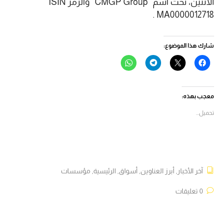
الاثنين، تحت اسم “CMGP Group” والرمز ISIN
MA0000012718 .
شارك هذا الموضوع:
انقر
النقر
انقر
انقر
للمشاركة
للمشاركة
للمشاركة
للمشاركة
على
على
على
على
فيسبوك
X
Telegram
WhatsApp
(فتح
(فتح
(فتح
(فتح
في
في
في
في
معجب بهذه:
نافذة
نافذة
نافذة
نافذة
جديدة)
جديدة)
جديدة)
جديدة)
تحميل...
آخر الأخبار
,
أبرز العناوين
,
أسواق
,
الرئيسية
,
مؤسسات
0 تعليقات