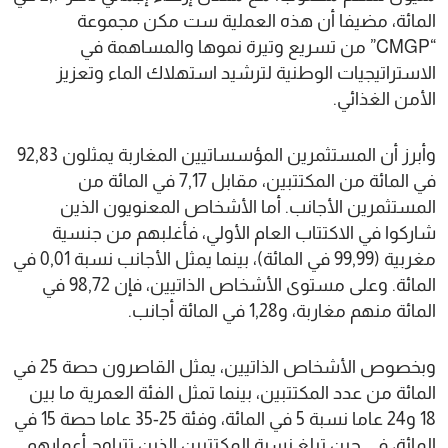
المائة، مضيفا أن هذه العملية ست مكن مجموعة
“CMGP” من تسريع وتيرة نموها والمساهمة في
الاستراتيجيات الوطنية لترشيد استهلاك الماء وتعزيز
الأمن الغذائي.
وأبرز أن المستثمرين المؤسساتيين المغاربة يمثلون 92,83
في المائة من المكتتبين، مقابل 7,17 في المائة من
المستثمرين الأجانب. أما الأشخاص المعنويون الذين
شاركوا في الاكتتاب العام الأولي، فأغلبهم من جنسية
مغربية (99,99 في المائة)، بينما يمثل الأجانب نسبة 0,01 في
المائة. وعلى مستوى الأشخاص الذاتيين، فإن 98,72 في
المائة منهم مغاربة، و1,28 في المائة أجانب.
وبخصوص الأشخاص الذاتيين، يمثل القاصرون حصة 25 في
المائة من عدد المكتتبين، بينما تمثل الفئة العمرية ما بين
18 و24 عاما نسبة 5 في المائة، وفئة 25-35 عاما حصة 15 في
المائة، في حين تبلغ نسبة المكتتبين الذين تتراوح أعمارهم