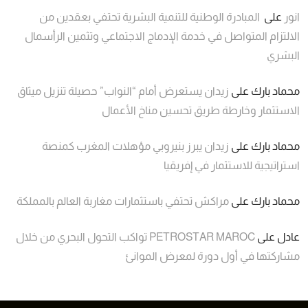
انور
على
المبادرة الوطنية للتنمية البشرية تحتفي بعقدين من
الالتزام المتواصل في خدمة الإدماج الاجتماعي وتثمين الرأسمال
البشري
محماد بارك
على
زيدان يستعرض أمام “النواب” حصيلة تنزيل ميثاق
الاستثمار وخارطة طريق تحسين مناخ الأعمال
محماد بارك
على
زيدان يبرز بنيروبي مؤهلات المغرب كمنصة
استراتيجية للاستثمار في إفريقيا
محماد بارك
على
مراكش تحتفي باستثمارات مغاربة العالم بالمملكة
عادل
على
PETROSTAR MAROC تواكب التحول البحري من خلال
مشاركتها في أول دورة لمعرض الموانئ