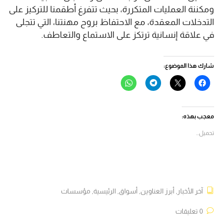
ومكننة العمليات المتكررة، بحيث تتفرغ أطقمنا للتركيز على
التدخلات المعقدة، مع الاحتفاظ بروح مهنتنا، التي تتجلى
في علاقة إنسانية ترتكز على الاستماع والتعاطف.
شارك هذا الموضوع:
انقر
النقر
انقر
انقر
للمشاركة
للمشاركة
للمشاركة
للمشاركة
على
على
على
على
فيسبوك
X
Telegram
WhatsApp
(فتح
(فتح
(فتح
(فتح
في
في
في
في
معجب بهذه:
نافذة
نافذة
نافذة
نافذة
جديدة)
جديدة)
جديدة)
جديدة)
تحميل...
آخر الأخبار
,
أبرز العناوين
,
أسواق
,
الرئيسية
,
مؤسسات
0 تعليقات