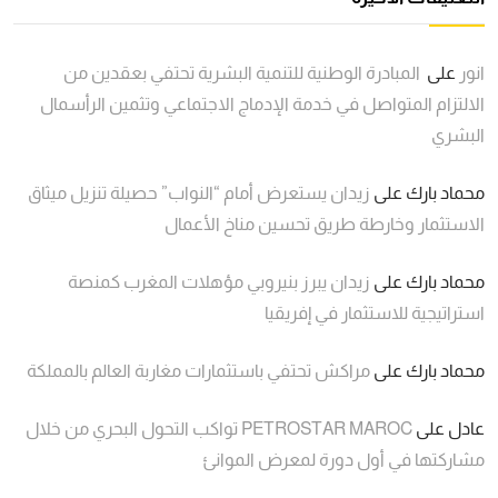
انور
على
المبادرة الوطنية للتنمية البشرية تحتفي بعقدين من
الالتزام المتواصل في خدمة الإدماج الاجتماعي وتثمين الرأسمال
البشري
محماد بارك
على
زيدان يستعرض أمام “النواب” حصيلة تنزيل ميثاق
الاستثمار وخارطة طريق تحسين مناخ الأعمال
محماد بارك
على
زيدان يبرز بنيروبي مؤهلات المغرب كمنصة
استراتيجية للاستثمار في إفريقيا
محماد بارك
على
مراكش تحتفي باستثمارات مغاربة العالم بالمملكة
عادل
على
PETROSTAR MAROC تواكب التحول البحري من خلال
مشاركتها في أول دورة لمعرض الموانئ