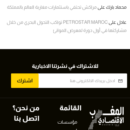
محماد بارك
على
مراكش تحتفي باستثمارات مغاربة العالم بالمملكة
عادل
على
PETROSTAR MAROC تواكب التحول البحري من خلال
مشاركتها في أول دورة لمعرض الموانئ
للاشتراك في نشرتنا الاخبارية
اشترك
القائمة
من نحن؟
اتصل بنا
مؤسسات