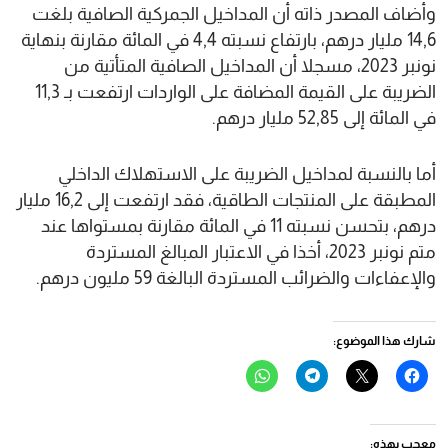
وأضاف المصدر ذاته أن المداخيل الجمركية الصافية بلغت
14,6 مليار درهم، بارتفاع نسبته 4,4 في المائة مقارنة بنهاية
نونبر 2023، مسجلا أن المداخيل الصافية المتأتية من
الضريبة على القيمة المضافة على الواردات ارتفعت بـ 11,3
في المائة إلى 52,85 مليار درهم.
أما بالنسبة لمداخيل الضريبة على الاستهلاك الداخلي
المطبقة على المنتجات الطاقية، فقد ارتفعت إلى 16,2 مليار
درهم، بتحسن نسبته 11 في المائة مقارنة بمستواها عند
متم نونبر 2023، أخذا في الاعتبار المبالغ المستردة
والإعفاءات والضرائب المستردة البالغة 59 مليون درهم.
شارك هذا الموضوع:
انقر
النقر
انقر
انقر
للمشاركة
للمشاركة
للمشاركة
للمشاركة
على
على
على
على
فيسبوك
X
Telegram
WhatsApp
(فتح
(فتح
(فتح
(فتح
في
في
في
في
معجب بهذه: