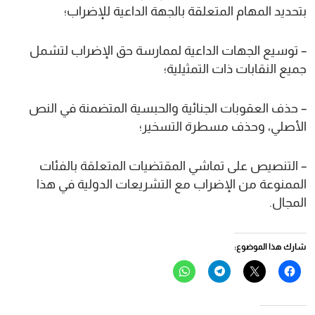
بتحديد المهام المتعلقة بالجهة الداعية للإضراب؛
– توسيع الجهات الداعية لممارسة حق الإضراب لتشمل
جميع النقابات ذات التمثيلية؛
– حذف العقوبات الجنائية والحبسية المتضمنة في النص
الأصلي، وحذف مسطرة التسخير؛
– التنصيص على تماشي المقتضيات المتعلقة بالفئات
الممنوعة من الإضراب مع التشريعات الدولية في هذا
المجال.
شارك هذا الموضوع:
انقر
النقر
انقر
انقر
للمشاركة
للمشاركة
للمشاركة
للمشاركة
على
على
على
على
فيسبوك
X
Telegram
WhatsApp
(فتح
(فتح
(فتح
(فتح