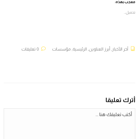
في
في
في
في
معجب بهذه:
نافذة
نافذة
نافذة
نافذة
جديدة)
جديدة)
جديدة)
جديدة)
تحميل...
آخر الأخبار
,
أبرز العناوين
,
الرئيسية
,
مؤسسات
0 تعليقات
أترك تعليقا