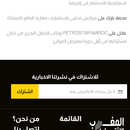
استراتيجية للاستثمار في إفريقيا
محماد بارك
على
مراكش تحتفي باستثمارات مغاربة العالم بالمملكة
عادل
على
PETROSTAR MAROC تواكب التحول البحري من خلال
مشاركتها في أول دورة لمعرض الموانئ
للاشتراك في نشرتنا الاخبارية
اشترك
القائمة
من نحن؟
اتصل بنا