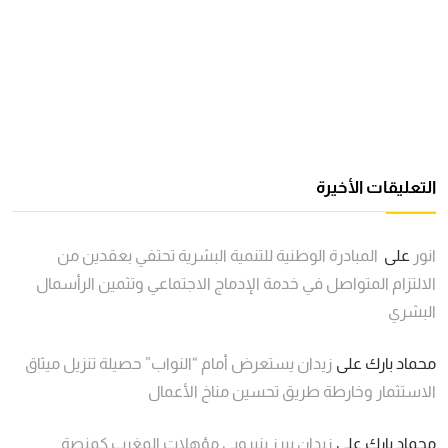
التعليقات الأخيرة
انور
على
المبادرة الوطنية للتنمية البشرية تحتفي بعقدين من
الالتزام المتواصل في خدمة الإدماج الاجتماعي وتثمين الرأسمال
البشري
محماد بارك
على
زيدان يستعرض أمام “النواب” حصيلة تنزيل ميثاق
الاستثمار وخارطة طريق تحسين مناخ الأعمال
محماد بارك
على
زيدان يبرز بنيروبي مؤهلات المغرب كمنصة