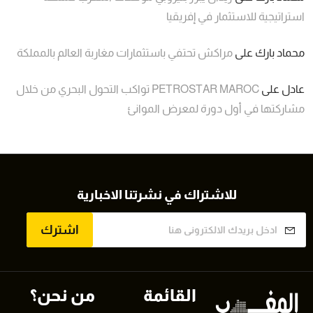
استراتيجية للاستثمار في إفريقيا
محماد بارك
على
مراكش تحتفي باستثمارات مغاربة العالم بالمملكة
عادل
على
PETROSTAR MAROC تواكب التحول البحري من خلال
مشاركتها في أول دورة لمعرض الموانئ
للاشتراك في نشرتنا الاخبارية
اشترك
القائمة
من نحن؟