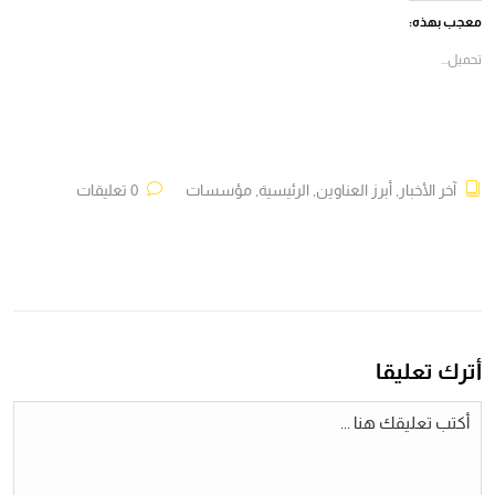
(فتح
(فتح
(فتح
(فتح
في
في
في
في
معجب بهذه:
نافذة
نافذة
نافذة
نافذة
جديدة)
جديدة)
جديدة)
جديدة)
تحميل...
آخر الأخبار
,
أبرز العناوين
,
الرئيسية
,
مؤسسات
0 تعليقات
أترك تعليقا