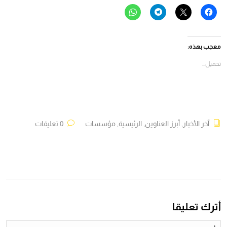
انقر
النقر
انقر
انقر
للمشاركة
للمشاركة
للمشاركة
للمشاركة
على
على
على
على
فيسبوك
X
Telegram
WhatsApp
(فتح
(فتح
(فتح
(فتح
في
في
في
في
معجب بهذه:
نافذة
نافذة
نافذة
نافذة
جديدة)
جديدة)
جديدة)
جديدة)
تحميل...
آخر الأخبار
,
أبرز العناوين
,
الرئيسية
,
مؤسسات
0 تعليقات
أترك تعليقا