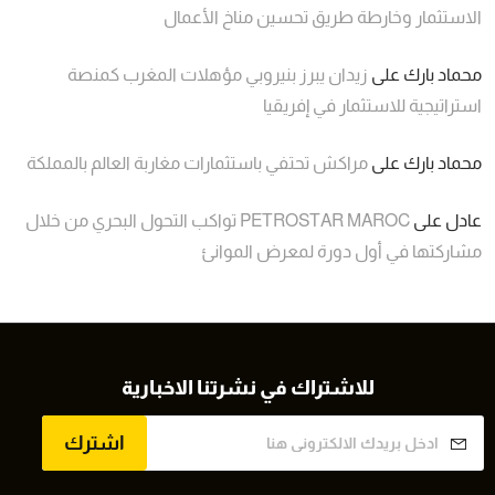
الاستثمار وخارطة طريق تحسين مناخ الأعمال
محماد بارك
على
زيدان يبرز بنيروبي مؤهلات المغرب كمنصة
استراتيجية للاستثمار في إفريقيا
محماد بارك
على
مراكش تحتفي باستثمارات مغاربة العالم بالمملكة
عادل
على
PETROSTAR MAROC تواكب التحول البحري من خلال
مشاركتها في أول دورة لمعرض الموانئ
للاشتراك في نشرتنا الاخبارية
اشترك