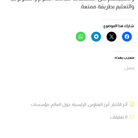
والتعليم بطريقة ممتعة.
شارك هذا الموضوع:
انقر
النقر
انقر
انقر
للمشاركة
للمشاركة
للمشاركة
للمشاركة
على
على
على
على
فيسبوك
X
Telegram
WhatsApp
(فتح
(فتح
(فتح
(فتح
في
في
في
في
معجب بهذه:
نافذة
نافذة
نافذة
نافذة
جديدة)
جديدة)
جديدة)
جديدة)
تحميل...
آخر الأخبار
,
أبرز العناوين
,
الرئيسية
,
حول العالم
,
مؤسسات
0 تعليقات