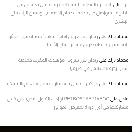
انور
على
المبادرة الوطنية للتنمية البشرية تحتفي بعقدين من
الالتزام المتواصل في خدمة الإدماج الاجتماعي وتثمين الرأسمال
البشري
محماد بارك
على
زيدان يستعرض أمام “النواب” حصيلة تنزيل ميثاق
الاستثمار وخارطة طريق تحسين مناخ الأعمال
محماد بارك
على
زيدان يبرز بنيروبي مؤهلات المغرب كمنصة
استراتيجية للاستثمار في إفريقيا
محماد بارك
على
مراكش تحتفي باستثمارات مغاربة العالم بالمملكة
عادل
على
PETROSTAR MAROC تواكب التحول البحري من خلال
مشاركتها في أول دورة لمعرض الموانئ