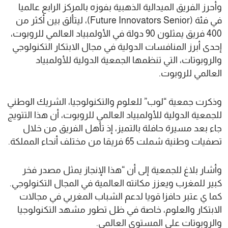
وأحرز الفريق الميدالية الذهبية بفوزه بالمركز الرابع عالميا
في فئة (Future Innovators Senior)، ليتألق بين أكثر من
400 فريق يمثلون 90 دولة في الأولمبياد العالمي للروبوت،
إحدى أبرز المنافسات الدولية في مجال الابتكار التكنولوجي
والروبوتات، التي تنظمها الجمعية الدولية للأولمبياد
العالمي للروبوت.
وذكرت جمعية “لوب” للعلوم والتكنولوجيا، الشريك الوطني
للجمعية الدولية للأولمبياد العالمي للروبوت، أن هذا التتويج
جاء بعد مسيرة حافلة بالتميز، إذ تأهل الفريق من خلال
تصفيات وطنية شملت 65 فريقا من مختلف أنحاء المملكة.
وأشار بلاغ للجمعية إلى أن “هذا الإنجاز يمثل مصدر فخر
كبير للمغرب ويعزز مكانته العالمية في المجال التكنولوجي.
كما ي عتبر حافزا قويا لدعم الشباب المغربي في مجالات
الابتكار والعلوم، خاصة في ظل تطور مشهد التكنولوجيا
والروبوتات على المستوى العالمي.