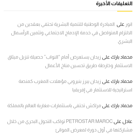
التعليقات الأخيرة
انور
على
المبادرة الوطنية للتنمية البشرية تحتفي بعقدين من
الالتزام المتواصل في خدمة الإدماج الاجتماعي وتثمين الرأسمال
البشري
محماد بارك
على
زيدان يستعرض أمام “النواب” حصيلة تنزيل ميثاق
الاستثمار وخارطة طريق تحسين مناخ الأعمال
محماد بارك
على
زيدان يبرز بنيروبي مؤهلات المغرب كمنصة
استراتيجية للاستثمار في إفريقيا
محماد بارك
على
مراكش تحتفي باستثمارات مغاربة العالم بالمملكة
عادل
على
PETROSTAR MAROC تواكب التحول البحري من خلال
مشاركتها في أول دورة لمعرض الموانئ