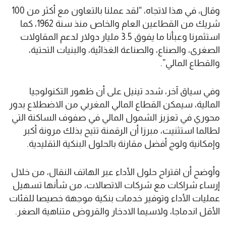
وقال، في هذا لاتجاه، “لقد عملنا بالتعاون مع أكثر من 100
شريك من القطاعين العام والخاص منذ سنة 1962، كما
استثمرنا وعبأنا ما يفوق 3.5 مليار دولار لدعم المقاولات
الصغرى، والصناع، والصناعة الغذائية، والبنيات التحتية،
والقطاع المالي”.
وفي سياق آخر، شدد تينيل على أن ظهور التكنولوجيا
المالية، سيمكن القطاع المالي المغربي من الاضطلاع بدور
محوري في تعزيز الشمول المالي في صفوف الساكنة التي
لطالما استثنيت، مبرزا أن الرقمنة تتيح بذلك مرونة أكبر
وإمكانية ولوج أفضل مقارنة بالحلول البنكية التقليدية.
وأوضح أن اقتراح حلول الأداء عبر الهاتف النقال، من خلال
إرساء شراكات مع شركات الاتصالات، من شأنها تسهيل
عمليات الأداء وتوفير خدمات بنكية موجهة خصيصا للفئات
الأقل اندماجا، ولاسيما الادخار والقروض متناهية الصغر.