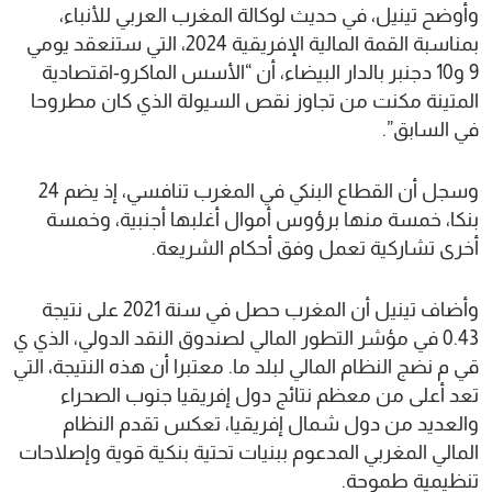
وأوضح تينيل، في حديث لوكالة المغرب العربي للأنباء،
بمناسبة القمة المالية الإفريقية 2024، التي ستنعقد يومي
9 و10 دجنبر بالدار البيضاء، أن “الأسس الماكرو-اقتصادية
المتينة مكنت من تجاوز نقص السيولة الذي كان مطروحا
في السابق”.
وسجل أن القطاع البنكي في المغرب تنافسي، إذ يضم 24
بنكا، خمسة منها برؤوس أموال أغلبها أجنبية، وخمسة
أخرى تشاركية تعمل وفق أحكام الشريعة.
وأضاف تينيل أن المغرب حصل في سنة 2021 على نتيجة
0.43 في مؤشر التطور المالي لصندوق النقد الدولي، الذي ي
قي م نضج النظام المالي لبلد ما. معتبرا أن هذه النتيجة، التي
تعد أعلى من معظم نتائج دول إفريقيا جنوب الصحراء
والعديد من دول شمال إفريقيا، تعكس تقدم النظام
المالي المغربي المدعوم ببنيات تحتية بنكية قوية وإصلاحات
تنظيمية طموحة.