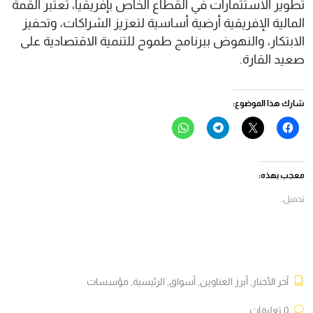
تطوير الاستثمارات في القطاع الخاص بإفريقيا، تعتبر القمة
المالية الإفريقية أرضية أساسية لتعزيز الشراكات، وتحفيز
الابتكار، والنهوض ببرنامج طموح للتنمية الاقتصادية على
صعيد القارة.
شارك هذا الموضوع:
انقر
النقر
انقر
انقر
للمشاركة
للمشاركة
للمشاركة
للمشاركة
على
على
على
على
فيسبوك
X
Telegram
WhatsApp
(فتح
(فتح
(فتح
(فتح
في
في
في
في
معجب بهذه:
نافذة
نافذة
نافذة
نافذة
جديدة)
جديدة)
جديدة)
جديدة)
تحميل...
آخر الأخبار
,
أبرز العناوين
,
أسواق
,
الرئيسية
,
مؤسسات
0 تعليقات