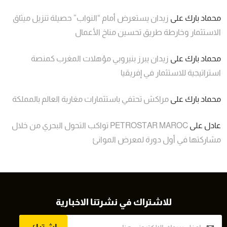
محماد بارك
على
زيدان يستعرض أمام “النواب” حصيلة تنزيل ميثاق
الاستثمار وخارطة طريق تحسين مناخ الأعمال
محماد بارك
على
زيدان يبرز بنيروبي مؤهلات المغرب كمنصة
استراتيجية للاستثمار في إفريقيا
محماد بارك
على
مراكش تحتفي باستثمارات مغاربة العالم بالمملكة
عادل
على
PETROSTAR MAROC تواكب التحول البحري من خلال
مشاركتها في أول دورة لمعرض الموانئ
للاشتراك في نشرتنا الاخبارية