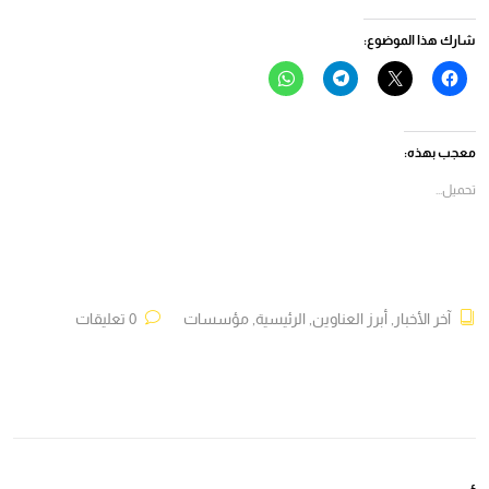
شارك هذا الموضوع:
انقر
النقر
انقر
انقر
للمشاركة
للمشاركة
للمشاركة
للمشاركة
على
على
على
على
فيسبوك
X
Telegram
WhatsApp
(فتح
(فتح
(فتح
(فتح
في
في
في
في
معجب بهذه:
نافذة
نافذة
نافذة
نافذة
جديدة)
جديدة)
جديدة)
جديدة)
تحميل...
آخر الأخبار
,
أبرز العناوين
,
الرئيسية
,
مؤسسات
0 تعليقات