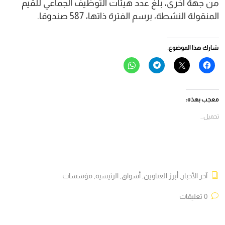
من جهة أخرى، بلغ عدد هيئات التوظيف الجماعي للقيم
المنقولة النشطة، برسم الفترة ذاتها، 587 صندوقا.
شارك هذا الموضوع:
انقر
النقر
انقر
انقر
للمشاركة
للمشاركة
للمشاركة
للمشاركة
على
على
على
على
فيسبوك
X
Telegram
WhatsApp
(فتح
(فتح
(فتح
(فتح
في
في
في
في
معجب بهذه:
نافذة
نافذة
نافذة
نافذة
جديدة)
جديدة)
جديدة)
جديدة)
تحميل...
آخر الأخبار
,
أبرز العناوين
,
أسواق
,
الرئيسية
,
مؤسسات
0 تعليقات