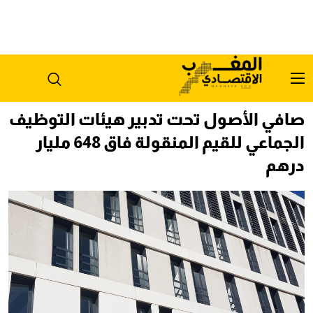
صافي الأصول تحت تدبير هيئات التوظيف
الجماعي للقيم المنقولة فاق 648 مليار
درهم