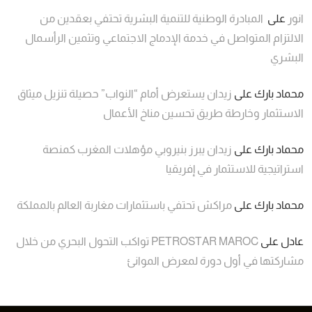
انور
على
المبادرة الوطنية للتنمية البشرية تحتفي بعقدين من
الالتزام المتواصل في خدمة الإدماج الاجتماعي وتثمين الرأسمال
البشري
محماد بارك
على
زيدان يستعرض أمام “النواب” حصيلة تنزيل ميثاق
الاستثمار وخارطة طريق تحسين مناخ الأعمال
محماد بارك
على
زيدان يبرز بنيروبي مؤهلات المغرب كمنصة
استراتيجية للاستثمار في إفريقيا
محماد بارك
على
مراكش تحتفي باستثمارات مغاربة العالم بالمملكة
عادل
على
PETROSTAR MAROC تواكب التحول البحري من خلال
مشاركتها في أول دورة لمعرض الموانئ