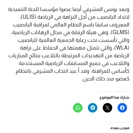
ويعد يونس المشرفي أيضا عضوا مؤسسا للجنة التنفيذية
لاتحاد اليانصيب من أجل النزاهة في الرياضة (ULIS)،
المعروف سابقا باسم النظام العالمي لمراقبة اليانصيب
(GLMS)، وهي هيئة الرقابة في مجال الرهانات الرياضية،
والتي تأسست تحت رعاية الجمعية العالمية لليانصيب
(WLA)، والتي تتمثل مهمتها في الحفاظ على نزاهة
الرياضة من التهديدات المرتبطة بالتلاعب بنتائج المباريات
والتلاعب في جميع المسابقات الرياضية المستخدمة
كأساس للمراهنة. وقد أ عيد انتخاب المشرفي بانتظام
كعضو منذ ذلك الحين.
شارك هذا الموضوع:
انقر
النقر
انقر
انقر
للمشاركة
للمشاركة
للمشاركة
للمشاركة
على
على
على
على
فيسبوك
X
Telegram
WhatsApp
(فتح
(فتح
(فتح
(فتح
في
في
في
في
معجب بهذه:
نافذة
نافذة
نافذة
نافذة