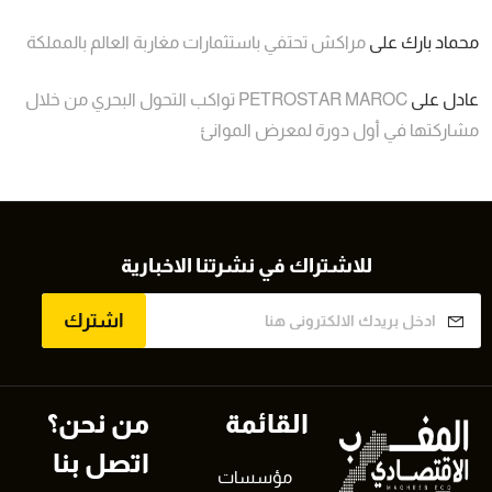
محماد بارك
على
مراكش تحتفي باستثمارات مغاربة العالم بالمملكة
عادل
على
PETROSTAR MAROC تواكب التحول البحري من خلال
مشاركتها في أول دورة لمعرض الموانئ
للاشتراك في نشرتنا الاخبارية
اشترك
القائمة
من نحن؟
اتصل بنا
مؤسسات