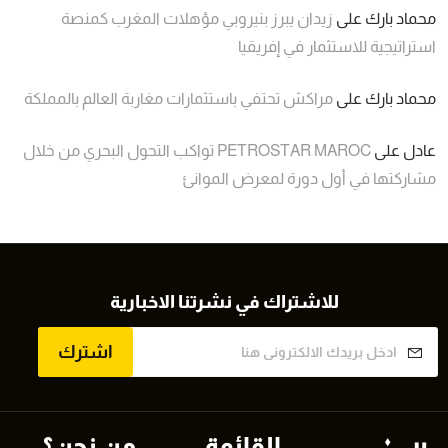
محماد بارك
على
زيدان يبرز بنيروبي مؤهلات المغرب كمنصة
استراتيجية للاستثمار في إفريقيا
محماد بارك
على
مراكش تحتفي باستثمارات مغاربة العالم بالمملكة
عادل
على
PETROSTAR MAROC تواكب التحول البحري من خلال
مشاركتها في أول دورة لمعرض الموانئ
للاشتراك في نشرتنا الاخبارية
اشترك
القائمة
من نحن؟