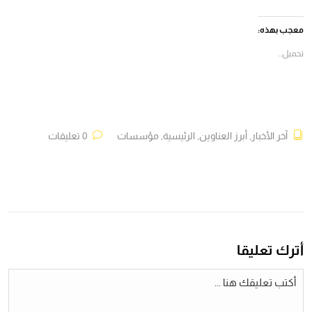
فيسبوك
X
Telegram
WhatsApp
(فتح
(فتح
(فتح
(فتح
في
في
في
في
معجب بهذه:
نافذة
نافذة
نافذة
نافذة
جديدة)
جديدة)
جديدة)
جديدة)
تحميل...
آخر الأخبار
,
أبرز العناوين
,
الرئيسية
,
مؤسسات
0 تعليقات
أترك تعليقا