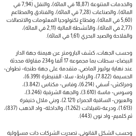
والخدمات المتنوعة (18,87 في المائة)، والنقل (7,94 في
المائة)، والصناعات (7,28 في المائة)، والفنادق والمطاعم
(5,60 في المائة)، وقطاع تكنولوجيا المعلومات والاتصالات
(2,77 في المائة)، والأنشطة المالية (2,11 في المائة)،
والفلاحة والصيد البحري (1,61 في المائة).
وحسب الجهات، كشف البارومتر عن هيمنة جهة الدار
البيضاء- سطات بما مجموعه 17 ألفا و234 مقاولة محدثة
عند نهاية يوليوز الماضي، متقدمة على جهة طنجة- تطوان-
الحسيمة (7.822)، والرباط- سلا- القنيطرة (6.399)،
ومراكش- آسفي (6.214)، وفاس- مكناس (3.842)،
وسوس- ماسة (3.610)، والجهة الشرقية (3.246)،
والعيون- الساقية الحمراء (2.121)، وبني ملال خنيفرة
(1.613)، ودرعة-تافيلالت (1.262)، والداخلة- واد الذهب (837)،
ثم كلميم- واد نون (443).
وحسب الشكل القانوني، تصدرت الشركات ذات مسؤولية