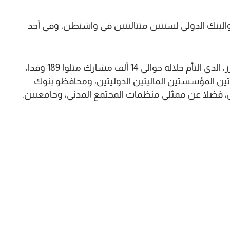
والبنك الدولي لسنتين متتاليتين في واشنطن، وفي أحد
وفي سنة 2023، استضافت مراكش هذا الحدث البارز، الذي التأم خلاله حوالي 14 ألف مشارك مثلوا 189 وفدا،
اتين المؤسستين الماليتين الدوليتين، ومحافظو بنوك
، فضلا عن ممثلي منظمات المجتمع المدني، وجامعيين.