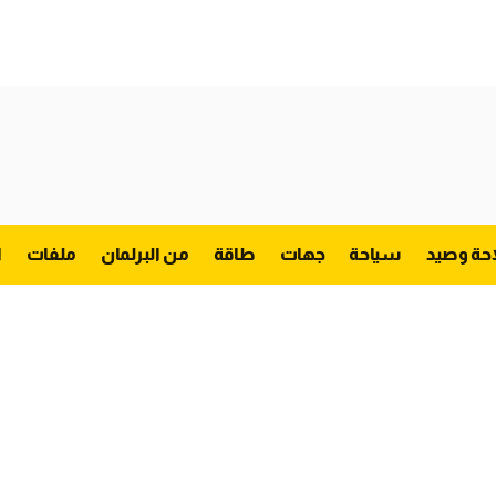
احة وصيد
سياحة
جهات
طاقة
من البرلمان
ملفات
ا