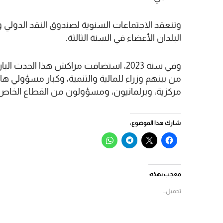
وتنعقد الاجتماعات السنوية لصندوق النقد الدولي 
البلدان الأعضاء في السنة الثالثة.
من بينهم وزراء للمالية والتنمية، وكبار مسؤولي ه
مركزية، وبرلمانيون، ومسؤولون من القطاع الخاص
شارك هذا الموضوع:
انقر
النقر
انقر
انقر
للمشاركة
للمشاركة
للمشاركة
للمشاركة
على
على
على
على
فيسبوك
X
Telegram
WhatsApp
(فتح
(فتح
(فتح
(فتح
في
في
في
في
معجب بهذه:
نافذة
نافذة
نافذة
نافذة
جديدة)
جديدة)
جديدة)
جديدة)
تحميل...