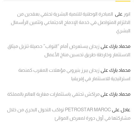
انور
على
المبادرة الوطنية للتنمية البشرية تحتفي بعقدين من
الالتزام المتواصل في خدمة الإدماج الاجتماعي وتثمين الرأسمال
البشري
محماد بارك
على
زيدان يستعرض أمام “النواب” حصيلة تنزيل ميثاق
الاستثمار وخارطة طريق تحسين مناخ الأعمال
محماد بارك
على
زيدان يبرز بنيروبي مؤهلات المغرب كمنصة
استراتيجية للاستثمار في إفريقيا
محماد بارك
على
مراكش تحتفي باستثمارات مغاربة العالم بالمملكة
عادل
على
PETROSTAR MAROC تواكب التحول البحري من خلال
مشاركتها في أول دورة لمعرض الموانئ