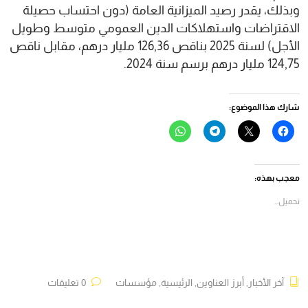
وبذلك، يقدر رصيد الميزانية العامة (دون احتساب حصيلة
الاقتراضات واستهلاكات الدين العمومي متوسط وطويل
الأجل) لسنة 2025 بناقص 126,36 مليار درهم، مقابل ناقص
124,75 مليار درهم برسم سنة 2024.
شارك هذا الموضوع:
انقر
النقر
انقر
انقر
للمشاركة
للمشاركة
للمشاركة
للمشاركة
على
على
على
على
فيسبوك
X
Telegram
WhatsApp
(فتح
(فتح
(فتح
(فتح
في
في
في
في
معجب بهذه:
نافذة
نافذة
نافذة
نافذة
جديدة)
جديدة)
جديدة)
جديدة)
تحميل...
آخر الأخبار
,
أبرز العناوين
,
الرئيسية
,
مؤسسات
0 تعليقات