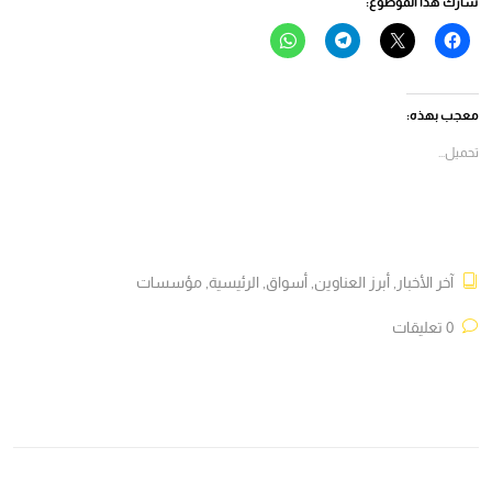
شارك هذا الموضوع:
انقر
النقر
انقر
انقر
للمشاركة
للمشاركة
للمشاركة
للمشاركة
على
على
على
على
فيسبوك
X
Telegram
WhatsApp
(فتح
(فتح
(فتح
(فتح
في
في
في
في
معجب بهذه:
نافذة
نافذة
نافذة
نافذة
جديدة)
جديدة)
جديدة)
جديدة)
تحميل...
آخر الأخبار
,
أبرز العناوين
,
أسواق
,
الرئيسية
,
مؤسسات
0 تعليقات