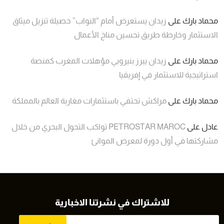
محماد بارك
على
زيدان يستعرض أمام “النواب” حصيلة تنزيل ميثاق
الاستثمار وخارطة طريق تحسين مناخ الأعمال
محماد بارك
على
زيدان يبرز بنيروبي مؤهلات المغرب كمنصة
استراتيجية للاستثمار في إفريقيا
محماد بارك
على
مراكش تحتفي باستثمارات مغاربة العالم بالمملكة
عادل
على
PETROSTAR MAROC تواكب التحول البحري من خلال
مشاركتها في أول دورة لمعرض الموانئ
للاشتراك في نشرتنا الاخبارية