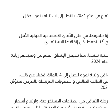
وأبرز أن معدل ادخار الأسر قد يشهد تحولا نحو الارتفاع في متم 2024، بالنظر إلى استئناف نمو الدخل
ملحوظا، في ظل الآفاق الاقتصادية الدولية الأقل
 أكثر تحفظا في إنفاقها الاستثماري.
لتحتية تحسنا، مما سيعزز الإنفاق العمومي وسيدعم زيادة
وفي المجمل، يتوقع أن يعرف الطلب الداخلي تباطؤا في وتيرة نموه ليصل إلى 4 بالمائة. فضلا عن ذلك،
 في الطلب العالمي والصعوبات المرتبطة بالعرض ستؤثر،
لة التعافي في الصناعات الاستخراجية، وارتفاع أسعار
مفروضة على تصدير الأسمدة الصينية خلال الفصل الرابع