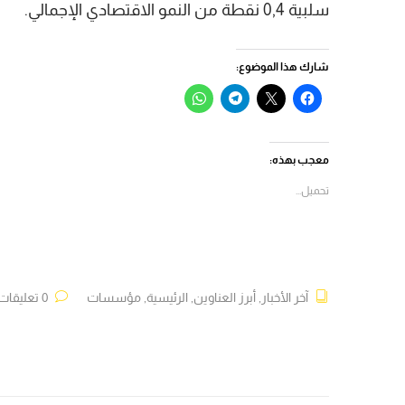
سلبية 0,4 نقطة من النمو الاقتصادي الإجمالي.
شارك هذا الموضوع:
انقر
النقر
انقر
انقر
للمشاركة
للمشاركة
للمشاركة
للمشاركة
على
على
على
على
فيسبوك
X
Telegram
WhatsApp
(فتح
(فتح
(فتح
(فتح
في
في
في
في
معجب بهذه:
نافذة
نافذة
نافذة
نافذة
جديدة)
جديدة)
جديدة)
جديدة)
تحميل...
آخر الأخبار
,
أبرز العناوين
,
الرئيسية
,
مؤسسات
0 تعليقات