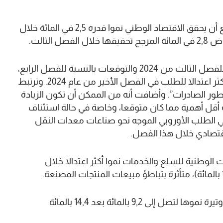
أفادت المندوبية السامية للتخطيط بأنه من المتوقع أن يحقق الاقتصاد الوطني نموا قدره 2,5 في المائة خلال
وأوضحت المندوبية، في موجز الظرفية الاقتصادية للفصل الثالث من 2024 والتوقعات بالنسبة للفصل الرابع،
أن “سيناريو هذا النمو يستند، بالأساس، إلى تطور أكثر اعتدالا للطلب في الفصل الأخير من عام 2024. وترتبط
ور الصادرات”. وأضافت أنه من الممكن أن تكون الزيادة
ة أقل أهمية مما كان متوقعا، وخاصة في حالة استئناف
في الطلب الأوروبي الموجه نحو صناعات معدات النقل
قتصادي خلال هذا الفصل.
 الوطنية للسلع والخدمات نموا أكثر اعتدالا خلال
وستشهد الواردات، خلال نفس الوقت، تباطؤا في وتيرة نموها لتصل إلى 9,2 بالمائة بعد 14,4 بالمائة