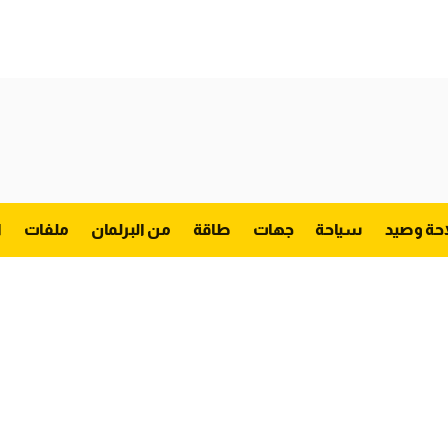
احة وصيد
سياحة
جهات
طاقة
من البرلمان
ملفات
ا