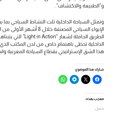
و”الطبيعة والاكتشاف”.
الإيواء السياحي المصنفة خل
الطريق الحاملة لشعا
الداخلية تحظى باهتمام خاص من لدن المكتب الذي ي
هذا الشق الإستراتيجي بقطاع السياحة المغربية وا
شارك هذا الموضوع:
انقر
النقر
انقر
انقر
للمشاركة
للمشاركة
للمشاركة
للمشاركة
على
على
على
على
فيسبوك
X
Telegram
WhatsApp
(فتح
(فتح
(فتح
(فتح
في
في
في
في
معجب بهذه:
نافذة
نافذة
نافذة
نافذة
جديدة)
جديدة)
جديدة)
جديدة)
تحميل...