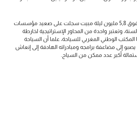
وتمثل السياحة الداخلية ثلث النشاط السياحي بما يفوق 5,8 مليون ليلة مبيت سجلت على صعيد مؤسسات
ال 8 أشهر الأولى من السنة، وتعتبر واحدة من المحاور الإستراتيجية لخارطة
ر “Light in Action” التي يتبناها المكتب الوطني المغربي للسياحة، علما أن السياحة
صبو إلى مضاعفة برامجه ومبادراته الهادفة إلى إنعاش
ستمالة أكبر عدد ممكن من السياح.