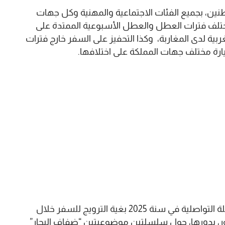
طنين، بجميع الفئات الاجتماعية والمهنية وكل جهات
ختلف فترات العطل والعطل الأسبوعية الممتدة على
ية لدى المغاربة، وكذا التحفيز على السفر خارج فترات
ارة مختلف جهات المملكة على اختلافها.
ومن المرتقب أيضا تنظيم موجة ثالثة من هذه الحملة التواصلية في سنة 2025 بغية الترويج للسفر خلال
ر، بدورها، حول سلسلتين موضوعيتين “ضفاف البحار”