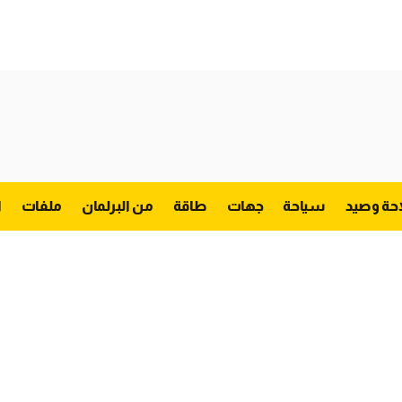
احة وصيد
سياحة
جهات
طاقة
من البرلمان
ملفات
ا