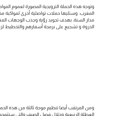
وتوجه هذه الحملة الترويجية المصورة لعموم الموا
المغرب. وستليها حملات تواصلية أخرى لمواكبة م
مدار السنة، بهدف تجويد رؤية وجذب الوجهات المغرب
الذروة و تشجيع على برمجة أسفارهم والتخطيط لزي
العطلة الربيعية وخلال فصل الصيف والتي ستتمحو