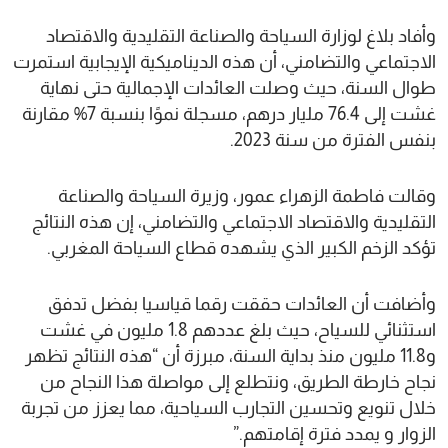
وأفاد بلاغ لوزارة السياحة والصناعة التقليدية والاقتصاد
الاجتماعي والتضامني، أن هذه الديناميكية الإيجابية استمرت
طوال السنة، حيث وصلت العائدات الإجمالية حتى نهاية
غشت إلى 76.4 مليار درهم، مسجلة نموًا بنسبة 7% مقارنة
بنفس الفترة من سنة 2023.
وقالت فاطمة الزهراء عمور، وزيرة السياحة والصناعة
التقليدية والاقتصاد الاجتماعي والتضامني، إن هذه النتائج
تؤكد الزخم الكبير الذي يشهده قطاع السياحة المغربي.
وأضافت أن العائدات حققت رقما قياسيا بفضل تدفق
استثنائي للسياح، حيث بلغ عددهم 1.8 مليون في غشت
و11.8 مليون منذ بداية السنة، مبرزة أن “هذه النتائج تظهر
نجاح خارطة الطريق، ونتطلع إلى مواصلة هذا النجاح من
خلال تنويع وتحسين التجارب السياحية، مما يعزز من تجربة
الزوار و يمدد فترة إقامتهم.”