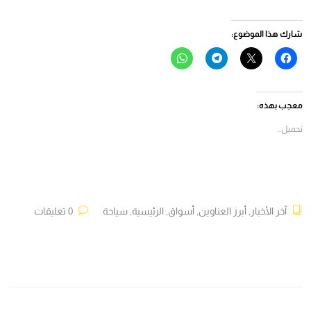
شارك هذا الموضوع:
انقر
النقر
انقر
انقر
للمشاركة
للمشاركة
للمشاركة
للمشاركة
على
على
على
على
فيسبوك
X
Telegram
WhatsApp
(فتح
(فتح
(فتح
(فتح
في
في
في
في
معجب بهذه:
نافذة
نافذة
نافذة
نافذة
جديدة)
جديدة)
جديدة)
جديدة)
تحميل...
آخر الأخبار
,
أبرز العناوين
,
أسواق
,
الرئيسية
,
سياحة
0 تعليقات