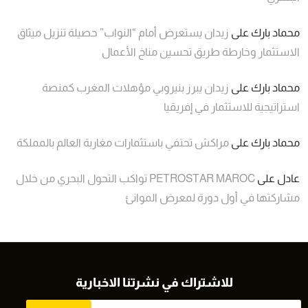
محماد بارك
على
زيدان يستعرض أمام “النواب” حصيلة تنزيل ميثاق
الاستثمار وخارطة طريق تحسين مناخ الأعمال
محماد بارك
على
زيدان يبرز بنيروبي مؤهلات المغرب كمنصة
استراتيجية للاستثمار في إفريقيا
محماد بارك
على
مراكش تحتفي باستثمارات مغاربة العالم بالمملكة
عادل
على
PETROSTAR MAROC تواكب التحول البحري من خلال
مشاركتها في أول دورة لمعرض الموانئ
للاشتراك في نشرتنا الاخبارية