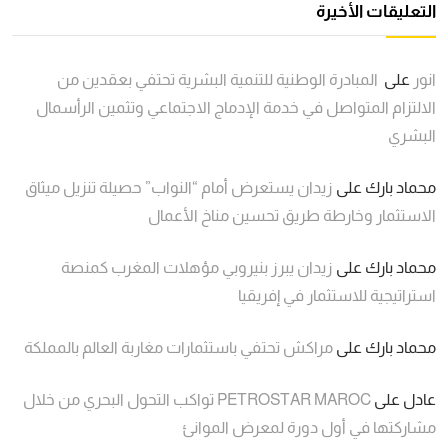
التعليقات الأخيرة
انور
على
المبادرة الوطنية للتنمية البشرية تحتفي بعقدين من
الالتزام المتواصل في خدمة الإدماج الاجتماعي وتثمين الرأسمال
البشري
محماد بارك
على
زيدان يستعرض أمام “النواب” حصيلة تنزيل ميثاق
الاستثمار وخارطة طريق تحسين مناخ الأعمال
محماد بارك
على
زيدان يبرز بنيروبي مؤهلات المغرب كمنصة
استراتيجية للاستثمار في إفريقيا
محماد بارك
على
مراكش تحتفي باستثمارات مغاربة العالم بالمملكة
عادل
على
PETROSTAR MAROC تواكب التحول البحري من خلال
مشاركتها في أول دورة لمعرض الموانئ