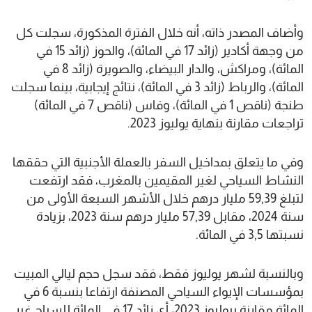
وأضاف المصدر ذاته، أنه خلال الفترة المذكورة، سجلت كل
من وجهة أكادير (زائد 17 في المائة)، والحوز (زائد 15 في
المائة)، ومراكش، والدار البيضاء، والصويرة (زائد 8 في
المائة)، والرباط (زائد 3 في المائة)، نتائج إيجابية، بينما سجلت
طنجة (ناقص 1 في المائة)، وفاس (ناقص 7 في المائة)
تراجعات مقارنة بنهاية يوليوز 2023.
وفي ما يتعلق بمداخيل السفر بالعملة الأجنبية التي حققها
النشاط السياحي لغير المقيمين بالمغرب، فقد ارتفعت
لتبلغ 59,39 مليار درهم خلال الأشهر السبعة الأولى من
سنة 2024، مقابل 57,39 مليار درهم سنة 2023، بزيادة
نسبتها 3,5 في المائة.
وبالنسبة لشهر يوليوز فقط، فقد سجل حجم ليالي المبيت
بمؤسسات الإيواء السياحي المصنفة ارتفاعا بنسبة 6 في
المائة مقارنة بيوليوز 2023، أي زائد 17 في المائة للسياح غير