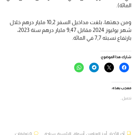
المائة).
ومن جهتها، بلغت مداخيل السفر 10,2 مليار درهم خلال
شهر يوليوز 2024 مقابل 9,47 مليار درهم سنة 2023،
بارتفاع نسبته 7,7 في المائة.
شارك هذا الموضوع:
انقر
النقر
انقر
انقر
للمشاركة
للمشاركة
للمشاركة
للمشاركة
على
على
على
على
فيسبوك
X
Telegram
WhatsApp
(فتح
(فتح
(فتح
(فتح
في
في
في
في
معجب بهذه:
نافذة
نافذة
نافذة
نافذة
جديدة)
جديدة)
جديدة)
جديدة)
تحميل...
آخر الأخبار
,
أبرز العناوين
,
أسواق
,
الرئيسية
,
سياحة
0 تعليقات