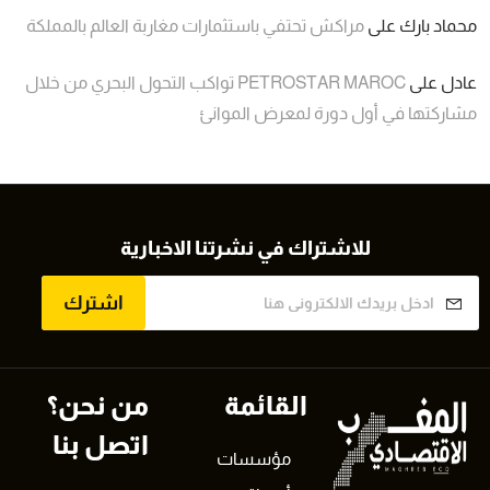
محماد بارك
على
مراكش تحتفي باستثمارات مغاربة العالم بالمملكة
عادل
على
PETROSTAR MAROC تواكب التحول البحري من خلال
مشاركتها في أول دورة لمعرض الموانئ
للاشتراك في نشرتنا الاخبارية
اشترك
القائمة
من نحن؟
اتصل بنا
مؤسسات