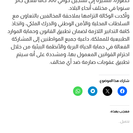
خطورة، مشيرة إلى تسجيل حوالي 300 حالة قنص جائر
سنويا في مختلف أنحاء البلاد.
وأكدت الوكالة التزامها بملاحقة المخالفين بالتعاون مع
السلطات المحلية والأمن الوطني والدرك الملكي، واتخاذ
كافة التدابير اللازمة لضمان تطبيق القانون وحماية الموارد
الطبيعية للمملكة، داعية جميع المواطنين إلى المشاركة
الفعالة في حماية الحياة البرية والأنظمة البيئية من خلال
احترام القوانين المعمول بها، ومشددة على أنه سيتم
تطبيق عقوبات صارمة ضد أي مخالف.
شارك هذا الموضوع:
انقر
النقر
انقر
انقر
للمشاركة
للمشاركة
للمشاركة
للمشاركة
على
على
على
على
فيسبوك
X
Telegram
WhatsApp
(فتح
(فتح
(فتح
(فتح
في
في
في
في
معجب بهذه:
نافذة
نافذة
نافذة
نافذة
جديدة)
جديدة)
جديدة)
جديدة)
تحميل...