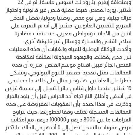
وبمنطقة إيغرم، بتارودانت (سوس ماسة)، تم في 22
شتنبر، يورد المصدر، ضبط عملية قنص غير قانونية واحتجاز
غزالة جبلية، وهي نوع محمي وطنيا ودوليا، بفضل التدخل
السريع للتقنيين الغابويين، مشيرا إلى أنه تم التعرف على
اثنين من الأجانب ومواطن مغربي، حيث تمت مصادرة
سلاح القنص والسيارة ووسائل غير قانونية أخرى.
وأكدت الوكالة الوطنية للمياه والغابات أن هذه العمليات
تبرز مدى يقظتها والجهود المبذولة المكثفة لمكافحة
القنص الجائر قبيل افتتاح موسم القنص، مبرزة أن هذه
المخالفات تمثل تهديدا حقيقيا للتنوع البيولوجي، وتشكل
خطرا على العاملين بها، وخير مثال على ذلك، ما حدث في
19 شتنبر، عندما حاول قناص جائر التسلل إلى محمية غزلان
في آسفي وأطلق النار تجاه أحد الحراس قبل أن يلود بالفرار.
وذكرت، في هذا الصدد، بأن العقوبات المفروضة على هذه
المخالفات المسجلة تختلف وفقا لخطورتها، حيث تتراوح
الغرامات ما بين 8000 درهم و100000 درهم، مع إمكانية
فرض عقوبات بالسجن تصل إلى 6 أشهر في الحالات الأكثر