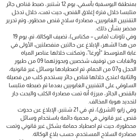
بمنطقة اليوسفية بآسفي، يوم 12 شتنبر، ضبط قناص جائر
متلبسا خلال فترة إغلاق القنص، حيث تمت، خلال تدخل
التقنيين الغابويين، مصادرة سلاح قنص محظور، وتم تحرير
محضر بشأن ذلك.
وفي تاونات (فاس – مكناس)، تضيف الوكالة، تم، يوم 19
من هذا الشهر، الإبلاغ عن حالتين منفصلتين، الأولى في
غابة المتوسط “أورغا”، وتمكنت خلالها عناصر المياه
والغابات من توقيف شخصين وبحوزتهما 09 من طيور
الحجل و07 من الحمام، تم اصطيادها بوسائل غير قانونية،
والثانية اعتدى خلالها قناص جائر يستخدم كلب من فصيلة
السلوقي على التقنيين الغابويين بعدما تم ضبطه متلبسا
بالقنص الجائر، مبرزة أنه تمت مصادرة الكلب والبحث جار
لتحديد هوية المخالف.
وفي زايو (الشرق)، تم، في 21 شتنبر، الإبلاغ عن حدوث
قنص غير قانوني في محمية دائمة باستخدام وسائل
محظورة، حيث تم اصطياد حمامة بشكل غير قانوني وتمت
مصادرة السلاح المستخدم، حسب بلاغ الوكالة.