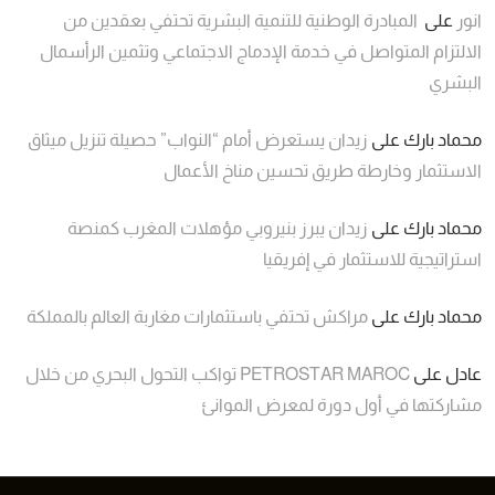
انور
على
المبادرة الوطنية للتنمية البشرية تحتفي بعقدين من
الالتزام المتواصل في خدمة الإدماج الاجتماعي وتثمين الرأسمال
البشري
محماد بارك
على
زيدان يستعرض أمام “النواب” حصيلة تنزيل ميثاق
الاستثمار وخارطة طريق تحسين مناخ الأعمال
محماد بارك
على
زيدان يبرز بنيروبي مؤهلات المغرب كمنصة
استراتيجية للاستثمار في إفريقيا
محماد بارك
على
مراكش تحتفي باستثمارات مغاربة العالم بالمملكة
عادل
على
PETROSTAR MAROC تواكب التحول البحري من خلال
مشاركتها في أول دورة لمعرض الموانئ