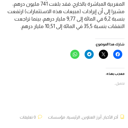
المغربية المباشرة بالخارج، فقد بلغت 741 مليون درهم،
مشيرا إلى أن إيرادات (مبيعات هذه الاستثمارات) ارتفعت
بنسبة 6,2 في المائة إلى 9,77 مليار درهم، بينما تراجعت
النفقات بنسبة 35,5 في المائة إلى 10,51 مليار درهم.
شارك هذا الموضوع:
انقر
النقر
انقر
انقر
للمشاركة
للمشاركة
للمشاركة
للمشاركة
على
على
على
على
فيسبوك
X
Telegram
WhatsApp
(فتح
(فتح
(فتح
(فتح
في
في
في
في
معجب بهذه:
نافذة
نافذة
نافذة
نافذة
جديدة)
جديدة)
جديدة)
جديدة)
تحميل...
آخر الأخبار
,
أبرز العناوين
,
الرئيسية
,
مؤسسات
0 تعليقات