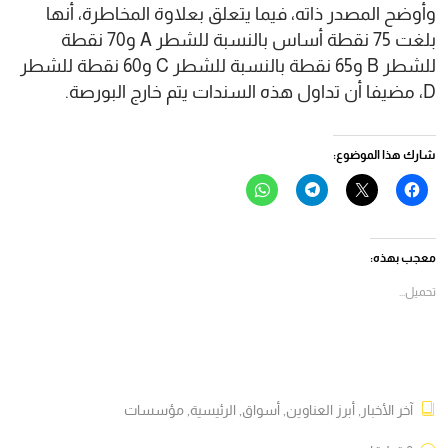
وأوضح المصدر ذاته، فيما يتعلق بعلاوة المخاطرة، أنها
بلغت 75 نقطة أساس بالنسبة للشطر A و70 نقطة
للشطر B و65 نقطة بالنسبة للشطر C و60 نقطة للشطر
D، مضيفا أن تداول هذه السندات يتم خارج البورصة.
شارك هذا الموضوع:
انقر
النقر
انقر
انقر
للمشاركة
للمشاركة
للمشاركة
للمشاركة
على
على
على
على
فيسبوك
X
Telegram
WhatsApp
(فتح
(فتح
(فتح
(فتح
في
في
في
في
معجب بهذه:
نافذة
نافذة
نافذة
نافذة
جديدة)
جديدة)
جديدة)
جديدة)
تحميل...
آخر الأخبار
,
أبرز العناوين
,
أسواق
,
الرئيسية
,
مؤسسات