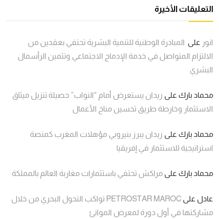
التعليقات الأخيرة
انور
على
المبادرة الوطنية للتنمية البشرية تحتفي بعقدين من
الالتزام المتواصل في خدمة الإدماج الاجتماعي وتثمين الرأسمال
البشري
محماد بارك
على
زيدان يستعرض أمام “النواب” حصيلة تنزيل ميثاق
الاستثمار وخارطة طريق تحسين مناخ الأعمال
محماد بارك
على
زيدان يبرز بنيروبي مؤهلات المغرب كمنصة
استراتيجية للاستثمار في إفريقيا
محماد بارك
على
مراكش تحتفي باستثمارات مغاربة العالم بالمملكة
عادل
على
PETROSTAR MAROC تواكب التحول البحري من خلال
مشاركتها في أول دورة لمعرض الموانئ