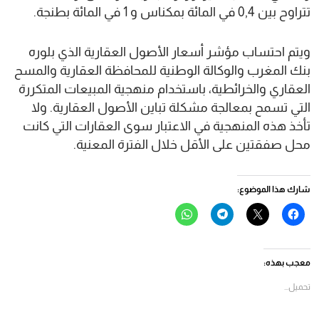
تتراوح بين 0,4 في المائة بمكناس و 1 في المائة بطنجة.
ويتم احتساب مؤشر أسعار الأصول العقارية الذي بلوره
بنك المغرب والوكالة الوطنية للمحافظة العقارية والمسح
العقاري والخرائطية، باستخدام منهجية المبيعات المتكررة
التي تسمح بمعالجة مشكلة تباين الأصول العقارية. ولا
تأخذ هذه المنهجية في الاعتبار سوى العقارات التي كانت
محل صفقتين على الأقل خلال الفترة المعنية.
شارك هذا الموضوع:
انقر
النقر
انقر
انقر
للمشاركة
للمشاركة
للمشاركة
للمشاركة
على
على
على
على
فيسبوك
X
Telegram
WhatsApp
(فتح
(فتح
(فتح
(فتح
في
في
في
في
معجب بهذه:
نافذة
نافذة
نافذة
نافذة
جديدة)
جديدة)
جديدة)
جديدة)
تحميل...