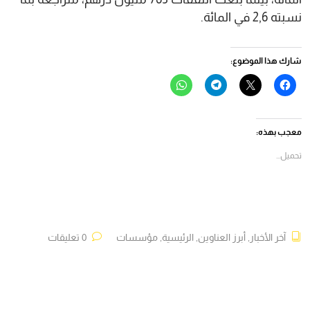
نسبته 2,6 في المائة.
شارك هذا الموضوع:
انقر
النقر
انقر
انقر
للمشاركة
للمشاركة
للمشاركة
للمشاركة
على
على
على
على
فيسبوك
X
Telegram
WhatsApp
(فتح
(فتح
(فتح
(فتح
في
في
في
في
معجب بهذه:
نافذة
نافذة
نافذة
نافذة
جديدة)
جديدة)
جديدة)
جديدة)
تحميل...
آخر الأخبار
,
أبرز العناوين
,
الرئيسية
,
مؤسسات
0 تعليقات