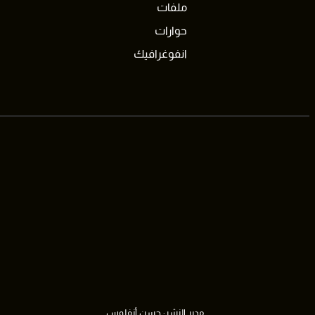
ملفات
حوارات
انفوغرافيك
مدير النشر: حسن أنفلوس