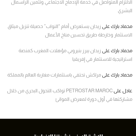
الالتزام المتواصل في خدمة الإدماج الاجتماعي وتثمين الرأسمال
البشري
محماد بارك
على
زيدان يستعرض أمام “النواب” حصيلة تنزيل ميثاق
الاستثمار وخارطة طريق تحسين مناخ الأعمال
محماد بارك
على
زيدان يبرز بنيروبي مؤهلات المغرب كمنصة
استراتيجية للاستثمار في إفريقيا
محماد بارك
على
مراكش تحتفي باستثمارات مغاربة العالم بالمملكة
عادل
على
PETROSTAR MAROC تواكب التحول البحري من خلال
مشاركتها في أول دورة لمعرض الموانئ