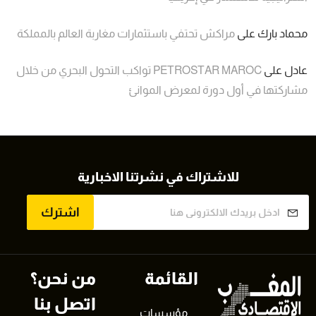
محماد بارك
على
مراكش تحتفي باستثمارات مغاربة العالم بالمملكة
عادل
على
PETROSTAR MAROC تواكب التحول البحري من خلال
مشاركتها في أول دورة لمعرض الموانئ
للاشتراك في نشرتنا الاخبارية
اشترك
القائمة
من نحن؟
اتصل بنا
مؤسسات