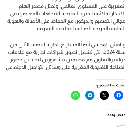
المغربية على المستوى العالمي, وتمثل مصدر إلهام
للابتكار لملائمة الخبرة التقليدية للاتجاهات المعاصرة في
مجالي التصميم والديكور، مع الحفاظ على الأصالة والهوية
الثقافية الفريدة للصناعة التقليدية المغربية.
وناقش المجلس أيضاً المشاريع الجارية للنصف الثاني من
سنة 2024، التي تشمل تطوير شراكات تجارية مع علامات
دولية والتعاون مع مصنفين مشهورين لتحسين حضور
الصناعة التقليدية المغربية على وسائل التواصل الاجتماعي.
شارك هذا الموضوع:
انقر
النقر
انقر
انقر
للمشاركة
للمشاركة
للمشاركة
للمشاركة
على
على
على
على
فيسبوك
X
Telegram
WhatsApp
(فتح
(فتح
(فتح
(فتح
في
في
في
في
معجب بهذه:
نافذة
نافذة
نافذة
نافذة
جديدة)
جديدة)
جديدة)
جديدة)
تحميل...