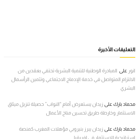
التعليقات الأخيرة
انور
على
المبادرة الوطنية للتنمية البشرية تحتفي بعقدين من
الالتزام المتواصل في خدمة الإدماج الاجتماعي وتثمين الرأسمال
البشري
محماد بارك
على
زيدان يستعرض أمام “النواب” حصيلة تنزيل ميثاق
الاستثمار وخارطة طريق تحسين مناخ الأعمال
محماد بارك
على
زيدان يبرز بنيروبي مؤهلات المغرب كمنصة
استراتيجية للاستثمار في إفريقيا